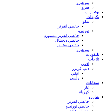
نيو هيرو
هيرو
بوتجازات
تكييفات
بيكو
حائطي انفرتر
تورنيدو
حائطي انفرتر مستورد
حائطي ديجيتال
حائطي ستاندر
نيو هيرو
تليفونات
ثلاجات
افقي
ديب فريزر
افقي
رأسي
سخانات
غاز
كهرباء
شارب
حائطي انفرتر
حائطي تورنيدو
حائطي عادي