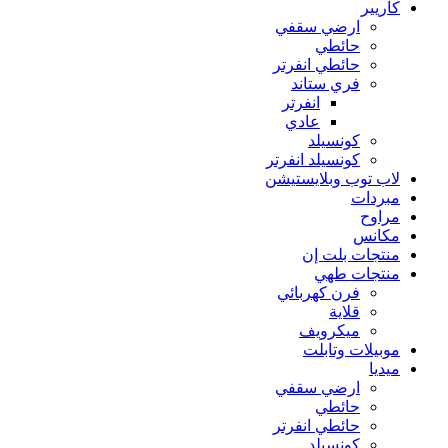
كاريير
ارضي سقفي
حائطي
حائطي انفرتر
فري ستاند
انفرتر
عادي
كونسيلد
كونسيلد انفرتر
لاب توب وبلايستيشن
مبردات
مراوح
مكانس
منتجات بلت إن
منتجات طهي
فرن كهربائي
قلاية
ميكرويف
موبيلات وتابلت
ميديا
ارضي سقفي
حائطي
حائطي انفرتر
كونسيلد