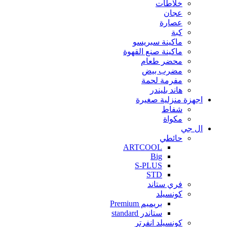
خلاطات
عجان
عصارة
كبة
ماكينة سبريسو
ماكينة صنع القهوة
محضر طعام
مضرب بيض
مفرمة لحمة
هاند بليندر
اجهزة منزلية صغيرة
شفاط
مكواة
ال جي
حائطي
ARTCOOL
Big
S-PLUS
STD
فري ستاند
كونسيلد
بريميم Premium
ستاندر standard
كونسيلد انفرتر