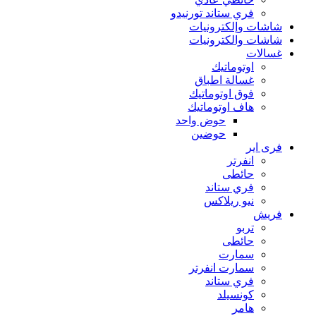
فري ستاند تورنيدو
شاشات وإلكترونيات
شاشات والكترونيات
غسالات
اوتوماتيك
غسالة اطباق
فوق اوتوماتيك
هاف اوتوماتيك
حوض واحد
حوضين
فرى اير
انفرتر
حائطى
فري ستاند
نيو ريلاكس
فريش
تربو
حائطى
سمارت
سمارت انفرتر
فري ستاند
كونسيلد
هامر