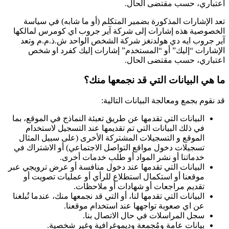
اعتباري، حسب مقتضى الحال.
تعد الإشارات المذكورة بضمير المتكلم (أو ما شابه) في سياسة
الخصوصية هذه إشارات إلى شركة آير جروب اي كومرس لمالكها
آير جروب ايه دي هولدنغز شركة الشخص الواحد ش.ذ.م.م وتعد
الإشارات “إليك” أو “المستخدم” إشارات إليك كفرد او شخص
اعتباري، حسب مقتضى الحال.
ما هي البيانات التي قد نجمعها منك؟
قد نقوم بجمع ومعالجة البيانات التالية:
البيانات التي تقدمها عن طريق تعبئة النماذج في الموقع، بما
في ذلك البيانات التي تم تقديمها عند التسجيل لاستخدام
الموقع و التسجيلات المشتركة الأخرى (على سبيل المثال
تسجيلات دخول مواقع التواصل الاجتماعي) أو الاشتراك في
خدماتنا أو نشر المواد أو طلب خدمات أخرى.
البيانات التي تقدمها عند دخول منافسة أو عرض ترويجي عبر
موقعنا أو استكمال استطلاع للرأي أو عمليات تصويت أو
تقديم مراجعات أو شهادات أو ملاحظات.
البيانات التي تقدمها لنا، أو التي قد نجمعها منك، عندما تُبلغنا
عن اي صعوبة تواجهها عند استخدام موقعنا.
سجل المراسلات في حال الاتصال بنا.
بيانات عامة ومُجمعة وديموغرافية وغير شخصية.