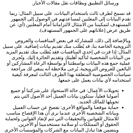
ورسائل التطبيق وبطاقات نقل مقالات الأخبار.
قد نسمح لطرف ثالث باستخدام البيانات، على سبيل المثال: ربما
نقدم البيانات إلى المعلنين لمساعدتهم في الوصول إلى الجمهور
المستهدف لتمكيننا من الامتثال لالتزاماتنا أمام المعلنين (أي: عن
طريق عرض إعلاناتهم على الجمهور المستهدف).
وبالإضافة إلى ذلك، للمشاركة في بعض المنافسات والعروض
الترويجية الخاصة بنا، قد يُطلب منك تقديم بيانات إضافية. على سبيل
المثال: إذا فزت في إحدى المنافسات فقد يُطلب منك تقديم المزيد
من البيانات الشخصية لتأكيد أهليتك وتقديم الجائزة إليك. وتُجرى
عملية جمع هذه البيانات بواسطتنا أو بواسطة الرعاة المشاركين أو
البائعين للعروض الترويجية. يُرجى ملاحظة أنه ينبغي لك مراجعة
سياسات الخصوصية المتعلقة بهذا الطرف الثالث لمعرفة كيفية
استخدامه لأي بيانات يعمل على جمعها.
تحويلات الأعمال: في حالة الاستحواذ على شركتنا أو جميع
أصولنا فعلياً، ستكون بيانات العميل أحد الأصول التي يتم
تحويلها للمالك الجديد.
حماية موقعنا والمواقع الأخرى: نفصح عن حساب العميل
وبياناته الشخصية الأخرى عندما نرى أن هذا الإفصاح مناسب
للامتثال للقوانين والتحقيقات التي تتم لإنفاذ القوانين ولحماية
الحقوق أو الممتلكات أو سلامة مستخدمينا أو الآخرين.
ويتضمن هذا تبادل البيانات مع الشركات والمؤسسات الأخرى