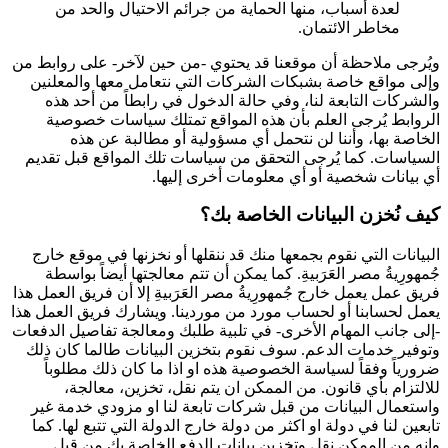
لعدة أسباب، منها الحماية من جرائم الاحتيال والحد من
مخاطر الائتمان.
ويُرجى ملاحظة أن موقعنا قد يحتوي -من حين لآخر- على روابط من
وإلى مواقع خاصة بشبكات الشركات التي نتعامل معها والمعلنين
والشركات التابعة لنا، وفي حالة الدخول في رابطاً من أحد هذه
الروابط يُرجى العلم بأن هذه المواقع تمتلك سياسات خصوصية
الخاصة بها، وأننا لن نتحمل أي مسؤولية أو مطالبة عن هذه
السياسات. كما يُرجى التحقق من سياسات تلك المواقع قبل تقديم
أي بيانات شخصية أو أي معلومات أخرى إليها.
كيف نُخزن البيانات الخاصة بك؟
البيانات التي نقوم بجمعها منك قد ننقلها أو نخزنها في موقع خارج
جُمهورِيةُ مصر العَرَبيةِ. كما يمكن أن تتم معالجتها أيضاً بواسطة
فريق عمل يعمل خارج جُمهورِيةُ مصر العَرَبيةِ إلا أن فريق العمل هذا
يعمل لحسابنا أو لحساب مورد من موردينا. ويشارك فريق العمل هذا
-إلى جانب المهام الأخرى- في تلبية طلبك ومعالجة تفاصيل الدفعات
وتوفير خدمات الدعم. سوف نقوم بتخزين البيانات طالما كان ذلك
ضرورياً وفقاً لسياسة الخصوصية هذه او اذا ما كان ذلك مطلوباً
للالتزام بأي قانون. من الممكن ان يتم نقل، تخزين، معالجة،
واستعمال البيانات من قبل شركات تابعة لنا او مزودي خدمة غير
تابعين لنا في دولة او اكثر من دولة خارج الدولة التي تتبع لها. كما
وانه من الممكن نقل وتخزين بيانات الدفع الخاصة بك من قبل