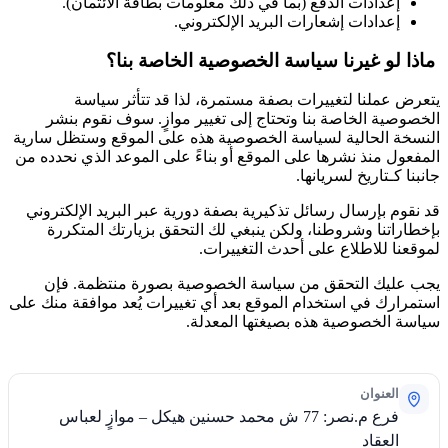
إعدادات الدفع (بما في ذلك معلومات بطاقة الائتمان).
إعدادات إشعارات البريد الإلكتروني.
ماذا لو غيرنا سياسة الخصوصية الخاصة بنا؟
يتعرض عملنا لتغييرات بصفة مستمرة، لذا قد تتأثر سياسة
الخصوصية الخاصة بنا وتحتاج إلى تغيير موازٍ. سوف نقوم بنشر
النسخة الحالية لسياسة الخصوصية هذه على الموقع وستظل سارية
المفعول منذ نشرها على الموقع أو بناءً على الموعد الذي نحدده من
جانبنا كـتاريخ لسريانها.
قد نقوم بإرسال رسائل تذكيرية بصفة دورية عبر البريد الإلكتروني
بإخطاراتنا وشروطنا، ولكن ينبغي لك التحقق بزيارتك المتكررة
لموقعنا للاطلاع على أحدث التغييرات.
يجب عليك التحقق من سياسة الخصوصية بصورة منتظمة. فإن
استمرارك في استخدام الموقع بعد أي تغييرات يُعد موافقة منك على
سياسة الخصوصية هذه بصيغتها المعدلة.
العنوان
فرع م.نصر: 77 ش محمد حسنين هيكل – موازٍ لعباس
العقاد