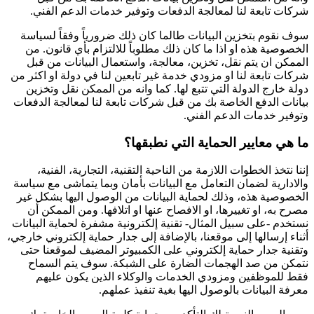
شركات تابعة لنا لمعالجة الدفعات وتوفير خدمات الدعم الفني.
سوف نقوم بتخزين البيانات طالما كان ذلك ضرورياً وفقاً لسياسة
الخصوصية هذه او اذا ما كان ذلك مطلوباً للالتزام بأي قانون. من
الممكن ان يتم نقل، تخزين، معالجة، واستعمال البيانات من قبل
شركات تابعة لنا او مزودي خدمة غير تابعين لنا في دولة او اكثر من
دولة خارج الدولة التي تتبع لها. كما وانه من الممكن نقل وتخزين
بيانات الدفع الخاصة بك من قبل شركات تابعة لنا لمعالجة الدفعات
وتوفير خدمات الدعم الفني.
ما هي معايير الحماية التي نطبقها؟
إننا نتخذ الخطوات اللازمة من الناحية التقنية، التجارية، الفنية،
والادارية لضمان التعامل مع البيانات بأمان وبما يتماشى مع سياسة
الخصوصية هذه، وذلك لحماية البيانات من الوصول اليها بشكل غير
مصرح به، او تغييرها، او الافصاح عنها او اتلافها. ومن الممكن أن
نستخدم -على سبيل المثال- تقنية إلكترونية مشفرة لحماية البيانات
أثناء إرسالها إلى موقعنا، بالإضافة إلى جدار حماية إلكتروني خارجي،
وتقنية جدار حماية إلكتروني على الكمبيوتر المضيف لموقعنا حتى
نتمكن من صد الهجمات الضارة على الشبكة. سوف يتم السماح
فقط للموظفين ومزودي الخدمات والوكلاء الذين يكون عليهم
معرفة البيانات بالوصول اليها بغية تنفيذ عملهم.