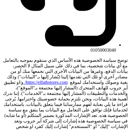
01050003040
توضح سياسة الخصوصية هذه الأساس الذي سنقوم بموجبه بالتعامل
مع أي بيانات شخصية، بما في ذلك على سبيل المثال لا الحصر،
بيانات الدفع، وغيرها من البيانات الأخرى التي نجمعها منك أو من
مصادر آخرى أو تلك التي تقدمها إلينا (يُشار إليها بـ”البيانات”) وذلك
بغية وصولك واستخدامك لموقع
https://elfathstores.com/
و/او تطبيق
آير جروب للهاتف المتحرك (المشار إليها مجتمعة بـ”الموقع”)،
والخدمات والتطبيقات (المشار إليها مجتمعة بـ”الخدمات”). إننا ندرك
أهمية هذه البيانات، ونحن نلتزم بحماية خصوصيتك واحترامها. يُرجى
قراءة ما يلي بعناية لفهم ممارساتنا فيما يتعلق بالبيانات. باستخدامك
لخدماتنا فإنك توافق على التعامل مع البيانات بما يتفق مع سياسة
الخصوصية هذه. تعد الإشارات المذكورة بضمير المتكلم (أو ما شابه)
في سياسة الخصوصية هذه إشارات إلى شركة آير جروب وتعد
الإشارات “إليك” أو “المستخدم” إشارات إليك كفرد او شخص