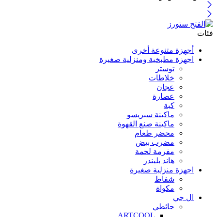
فئات
أجهزة متنوعة أخرى
اجهزة مطبخية ومنزلية صغيرة
توستر
خلاطات
عجان
عصارة
كبة
ماكينة سبريسو
ماكينة صنع القهوة
محضر طعام
مضرب بيض
مفرمة لحمة
هاند بليندر
اجهزة منزلية صغيرة
شفاط
مكواة
ال جي
حائطي
ARTCOOL