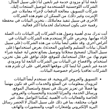
تابعة لنا او مزودي خدمة غير تابعين لنا (على سبيل المثال:
الشركات اللوجستية المُستخدمة لتوصيل المنتجات إليك،
شركات التسويق، معالجة الدفعات لإجراء معاملات عبر
الإنترنت وغير ذلك). من الممكن ان تقوم هذه الشركات
الأخرى في سبيل تنفيذ معاملاتك ، بتخزين البيانات في محفظة
رقمية حتى يكون استخدامك لخدماتنا اكثر فعالية.
أنت تدرك مدى أهمية وصول هذه الشركات إلى البيانات ذات الصلة
لأداء مهامها. ونحرص على ألا تستخدم هذه الشركات البيانات في
أغراض أخرى. وقد نتلقى أيضاً بيانات من هذه الشركات (على سبيل
المثال: بيانات التسليم والعناوين المحدثة)، بغرض استخدامها (على
سبيل المثال: لتصحيح سجلاتنا وتوصيل بضائع تخص اية عملية شراء
تقوم بها). من خلال استخدامك للموقع، فإنك توافق على نقل، تخزين،
استخدام، والافصاح عن البيانات بين الشركات التابعة لنا ومزودي
خدمة غير تابعين لنا اينما كان موقعها الجغرافي. على ان تلتزم هذه
الشركات تعاقديا بإحترام خصوصية البيانات.
التسويق والعروض الترويجية. قد نستخدم أيضاً البيانات
لتزويدك بمعلومات عن السلع والخدمات التي قد تكون مهتماً
بها فضلاً عن تعزيز تجربتك في تصفح واستعمال الموقع،
ورسائل الخدمة، والمزايا الجديدة والتحسينات والعروض
الخاصة والفعاليات ذات الأهمية. يُمكننا التواصل معك عبر
قنوات مختلفة، بما في ذلك على سبيل المثال لا الحصر رسائل
البريد الإلكتروني وإشعارات الويب والمنشورات والهاتف