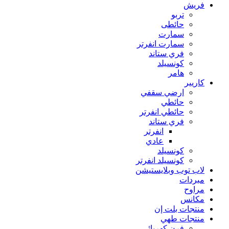
فريش
تربو
حائطى
سمارت
سمارت انفرتر
فري ستاند
كونسيلد
هامر
كاريير
ارضي سقفي
حائطي
حائطي انفرتر
فري ستاند
انفرتر
عادي
كونسيلد
كونسيلد انفرتر
لاب توب وبلايستيشن
مبردات
مراوح
مكانس
منتجات بلت إن
منتجات طهي
فرن كهربائي