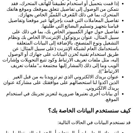
إذا قمت بتحميل أو استخدام تطبيقنا للهاتف المتحرك، فقد
نتمكن من الوصول إلى تفاصيل تتعلق بموقعك وموقع هاتفك
المتحرك، بما في ذلك المُعرف المُميِّز الخاص بجهازك.
تفاصيل المعاملات التي قمت بإجرائها عبر موقعنا وتفاصيل
قيامنا بتجهيز وتسليم البضائع التي طلبتها.
تفاصيل حول جهاز الكمبيوتر الخاص بك، بما في ذلك على
سبيل المثال، عنوان بروتوكول الإنترنتIP الخاص بك ونظام
التشغيل ونوع المتصفح، بالإضافة إلى البيانات المتعلقة
باستخدامك العام لشبكة الإنترنت (على سبيل المثال: عن
طريق استخدام تقنية تُخزن البيانات على جهازك أو الوصول
إليه، مثل ملفات تعريف الارتباط وكود تتبع التحويلات وإشارات
الويب وما إلى ذلك (المشار إليها مجتمعة بـ”ملفات تعريف
الارتباط”)).
عنوان بريدك الالكتروني الذي تم تزويدنا به من قبل الغير
الذين اكدوا لنا استحصالهم على موافقتك على مشاركة عنوان
بريدك الالكتروني.
أي بيانات أخرى نعتبرها ضرورية لتعزيز تجربتك في استخدام
الموقع.
كيف سنستخدم البيانات الخاصة بك؟
قد نستخدم البيانات في الحالات التالية:
لتزويدك بالمعلومات أو المنتجات أو الخدمات التي تطلبها منا