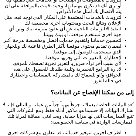
أو نرى أنك قد تكون مهتماً بها، وحيث قمت بالموافقة على أن
يتم الاتصال بك لمثل هذه الأغراض.
لتزويدك بالخدمات المعتمدة على المكان الذي توجد فيه، مثل
الإعلان ونتائج البحث ومحتويات آخرى مخصصة لك.
لتنفيذ الالتزامات الناجمة عن أي عقود مبرمة بينك وبين أي
جهة اخرى تستخدم موقعنا، أو بينك وبيننا.
لتحسين خدماتنا ولتقديم خدمات أفضل ومخصصة بدرجة أكبر.
لضمان تقديم محتوى موقعنا بأكثر الطرق فاعلية لك وللجهاز
الذي تستخدمه للوصول إلى موقعنا.
لإخطارك بالتغييرات التي يجريها موقعنا.
لأي سبب آخر نراه ضرورياً لتعزيز تجربة تصفحك للموقع.
لادارة البرامج التحفيزية وتلبية طلباتك للحصول على هذه
الحوافز، و/او للسماح لك بالمشاركة بالمسابقات واخطارك
في حالة الفوز.
إلى من يمكننا الإفصاح عن البيانات؟
تُعد البيانات الخاصة بعملائنا جزءاً مهماً جداً من عملنا. وبالتالي فإننا لا
نشارك البيانات إلا حسبما هو مذكور أدناه فقط ومع الشركات التي
تتبع الممارسات التي لها مزايا حماية، وبحد ادنى، مماثلة لمزايا تلك
الممارسات الواردة في سياسة الخصوصية:
اطراف آخرين. لتوفير خدماتنا، قد نتعاون مع شركات اخرى