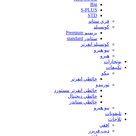
Big
S-PLUS
STD
فري ستاند
كونسيلد
بريميم Premium
ستاندر standard
كونسيلد انفرتر
نيو هيرو
هيرو
بوتجازات
تكييفات
بيكو
حائطي انفرتر
تورنيدو
حائطي انفرتر مستورد
حائطي ديجيتال
حائطي ستاندر
نيو هيرو
تليفونات
ثلاجات
افقي
ديب فريزر