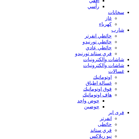
افقي
رأسي
سخانات
غاز
كهرباء
شارب
حائطي انفرتر
حائطي تورنيدو
حائطي عادي
فري ستاند تورنيدو
شاشات وإلكترونيات
شاشات والكترونيات
غسالات
اوتوماتيك
غسالة اطباق
فوق اوتوماتيك
هاف اوتوماتيك
حوض واحد
حوضين
فرى اير
انفرتر
حائطى
فري ستاند
نيو ريلاكس