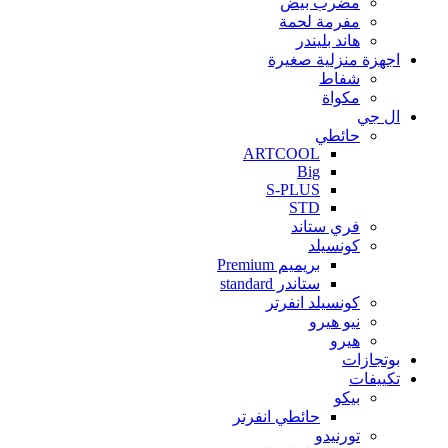
مضرب بيض
مفرمة لحمة
هاند بليندر
اجهزة منزلية صغيرة
شفاط
مكواة
ال جي
حائطي
ARTCOOL
Big
S-PLUS
STD
فري ستاند
كونسيلد
بريميم Premium
ستاندر standard
كونسيلد انفرتر
نيو هيرو
هيرو
بوتجازات
تكييفات
بيكو
حائطي انفرتر
تورنيدو