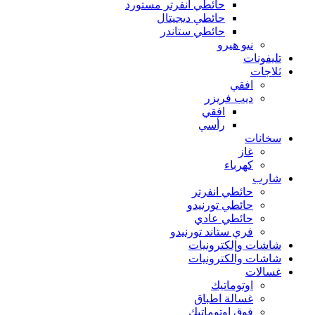
حائطي انفرتر مستورد
حائطي ديجيتال
حائطي ستاندر
نيو هيرو
تليفونات
ثلاجات
افقي
ديب فريزر
افقي
رأسي
سخانات
غاز
كهرباء
شارب
حائطي انفرتر
حائطي تورنيدو
حائطي عادي
فري ستاند تورنيدو
شاشات وإلكترونيات
شاشات والكترونيات
غسالات
اوتوماتيك
غسالة اطباق
فوق اوتوماتيك