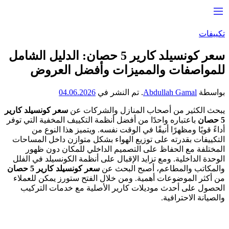
تكييفات
سعر كونسيلد كارير 5 حصان: الدليل الشامل
للمواصفات والمميزات وأفضل العروض
بواسطة
Abdullah Gamal
.
تم النشر في
04.06.2026
يبحث الكثير من أصحاب المنازل والشركات عن
سعر كونسيلد كارير
5 حصان
باعتباره واحدًا من أفضل أنظمة التكييف المخفية التي توفر
أداءً قويًا ومظهرًا أنيقًا في الوقت نفسه. ويتميز هذا النوع من
التكييفات بقدرته على توزيع الهواء بشكل متوازن داخل المساحات
المختلفة مع الحفاظ على التصميم الداخلي للمكان دون ظهور
الوحدة الداخلية. ومع تزايد الإقبال على أنظمة الكونسيلد في الفلل
والمكاتب والمطاعم، أصبح البحث عن
سعر كونسيلد كارير 5 حصان
من أكثر الموضوعات أهمية. ومن خلال الفتح ستورز يمكن للعملاء
الحصول على أحدث موديلات كارير الأصلية مع خدمات التركيب
والصيانة الاحترافية.