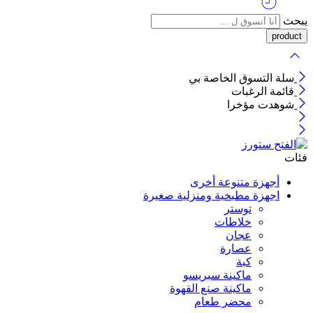
يبحث
سلة التسوق الخاصة بي
قائمة الرغبات
شوهدت مؤخرا
فئات
أجهزة متنوعة أخرى
اجهزة مطبخية ومنزلية صغيرة
توستر
خلاطات
عجان
عصارة
كبة
ماكينة سبريسو
ماكينة صنع القهوة
محضر طعام