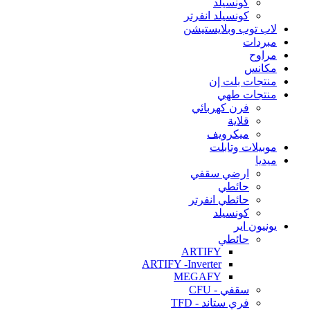
كونسيلد
كونسيلد انفرتر
لاب توب وبلايستيشن
مبردات
مراوح
مكانس
منتجات بلت إن
منتجات طهي
فرن كهربائي
قلاية
ميكرويف
موبيلات وتابلت
ميديا
ارضي سقفي
حائطي
حائطي انفرتر
كونسيلد
يونيون اير
حائطي
ARTIFY
ARTIFY -Inverter
MEGAFY
سقفي - CFU
فري ستاند - TFD