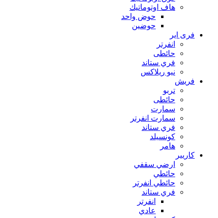
هاف اوتوماتيك
حوض واحد
حوضين
فرى اير
انفرتر
حائطى
فري ستاند
نيو ريلاكس
فريش
تربو
حائطى
سمارت
سمارت انفرتر
فري ستاند
كونسيلد
هامر
كاريير
ارضي سقفي
حائطي
حائطي انفرتر
فري ستاند
انفرتر
عادي