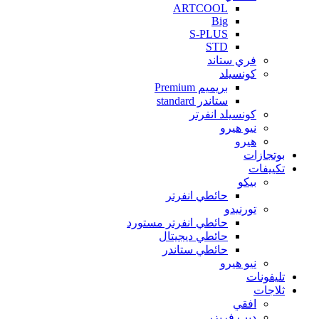
ARTCOOL
Big
S-PLUS
STD
فري ستاند
كونسيلد
بريميم Premium
ستاندر standard
كونسيلد انفرتر
نيو هيرو
هيرو
بوتجازات
تكييفات
بيكو
حائطي انفرتر
تورنيدو
حائطي انفرتر مستورد
حائطي ديجيتال
حائطي ستاندر
نيو هيرو
تليفونات
ثلاجات
افقي
ديب فريزر