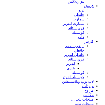
نيو ريلاكس
فريش
تربو
حائطى
سمارت
سمارت انفرتر
فري ستاند
كونسيلد
هامر
كاريير
ارضي سقفي
حائطي
حائطي انفرتر
فري ستاند
انفرتر
عادي
كونسيلد
كونسيلد انفرتر
لاب توب وبلايستيشن
مبردات
مراوح
مكانس
منتجات بلت إن
منتجات طهي