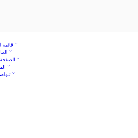
قائمة ا
الما
الصفحة 
الم
تـواص