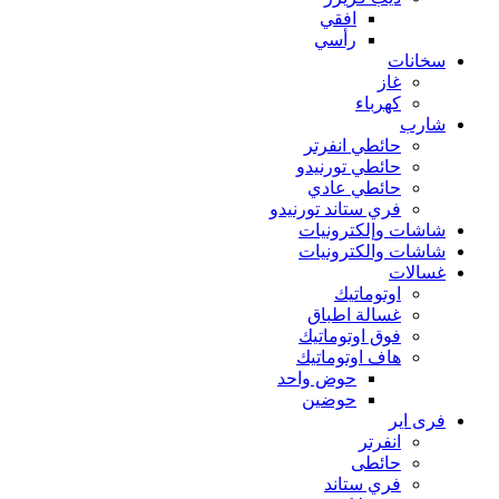
افقي
رأسي
سخانات
غاز
كهرباء
شارب
حائطي انفرتر
حائطي تورنيدو
حائطي عادي
فري ستاند تورنيدو
شاشات وإلكترونيات
شاشات والكترونيات
غسالات
اوتوماتيك
غسالة اطباق
فوق اوتوماتيك
هاف اوتوماتيك
حوض واحد
حوضين
فرى اير
انفرتر
حائطى
فري ستاند