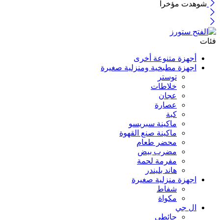
شوهدت مؤخرا
فئات
أجهزة متنوعة أخرى
اجهزة مطبخية ومنزلية صغيرة
توستر
خلاطات
عجان
عصارة
كبة
ماكينة سبريسو
ماكينة صنع القهوة
محضر طعام
مضرب بيض
مفرمة لحمة
هاند بليندر
اجهزة منزلية صغيرة
شفاط
مكواة
ال جي
حائطي