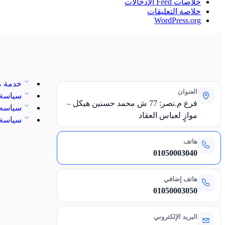
خلاصات Feed الإدخالات
خلاصة التعليقات
WordPress.org
خدمة ما
العنوان
سياسة 
فرع م.نصر: 77 ش محمد حسنين هيكل –
سياسه ا
موازٍ لعباس العقاد
سياسة 
هاتف
01050003040
هاتف إضافي
01050003050
البريد الإلكتروني