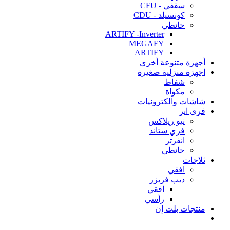
سقفي - CFU
كونسيلد - CDU
حائطي
ARTIFY -Inverter
MEGAFY
ARTIFY
أجهزة متنوعة أخرى
اجهزة منزلية صغيرة
شفاط
مكواة
شاشات والكترونيات
فرى اير
نيو ريلاكس
فري ستاند
انفرتر
حائطى
ثلاجات
افقي
ديب فريزر
افقي
رأسي
منتجات بلت إن