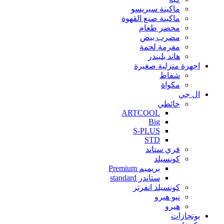
ماكينة سبريسو
ماكينة صنع القهوة
محضر طعام
مضرب بيض
مفرمة لحمة
هاند بليندر
اجهزة منزلية صغيرة
شفاط
مكواة
ال جي
حائطي
ARTCOOL
Big
S-PLUS
STD
فري ستاند
كونسيلد
بريميم Premium
ستاندر standard
كونسيلد انفرتر
نيو هيرو
هيرو
بوتجازات