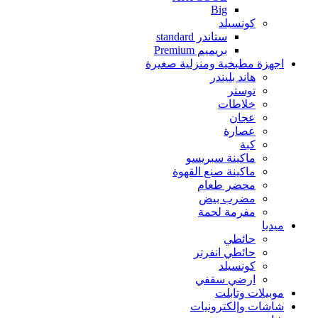
Big
كونسيلد
ستاندر standard
بريميم Premium
اجهزة مطبخية ومنزلية صغيرة
هاند بليندر
توستر
خلاطات
عجان
عصارة
كبة
ماكينة سبريسو
ماكينة صنع القهوة
محضر طعام
مضرب بيض
مفرمة لحمة
ميديا
حائطي
حائطي انفرتر
كونسيلد
ارضي سقفي
موبيلات وتابلت
شاشات وإلكترونيات