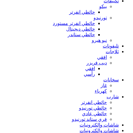
تكييفات
بيكو
حائطي انفرتر
تورنيدو
حائطي انفرتر مستورد
حائطي ديجيتال
حائطي ستاندر
نيو هيرو
تليفونات
ثلاجات
افقي
ديب فريزر
افقي
رأسي
سخانات
غاز
كهرباء
شارب
حائطي انفرتر
حائطي تورنيدو
حائطي عادي
فري ستاند تورنيدو
شاشات وإلكترونيات
شاشات والكترونيات