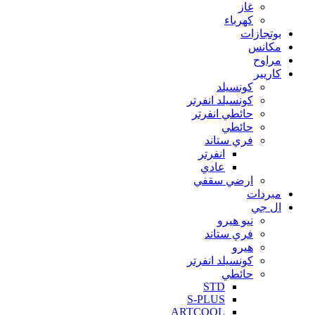
غاز
كهرباء
بوتجازات
مكانس
مراوح
كاريير
كونسيلد
كونسيلد انفرتر
حائطي انفرتر
حائطي
فري ستاند
انفرتر
عادي
ارضي سقفي
مبردات
ال جي
نيو هيرو
فري ستاند
هيرو
كونسيلد انفرتر
حائطي
STD
S-PLUS
ARTCOOL