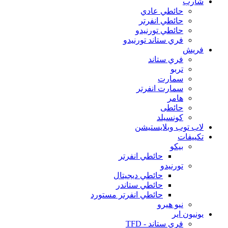
شارب
حائطي عادي
حائطي انفرتر
حائطي تورنيدو
فري ستاند تورنيدو
فريش
فري ستاند
تربو
سمارت
سمارت انفرتر
هامر
حائطى
كونسيلد
لاب توب وبلايستيشن
تكييفات
بيكو
حائطي انفرتر
تورنيدو
حائطي ديجيتال
حائطي ستاندر
حائطي انفرتر مستورد
نيو هيرو
يونيون اير
فري ستاند - TFD