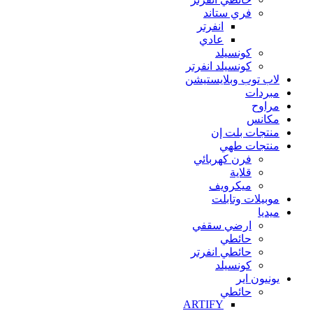
فري ستاند
انفرتر
عادي
كونسيلد
كونسيلد انفرتر
لاب توب وبلايستيشن
مبردات
مراوح
مكانس
منتجات بلت إن
منتجات طهي
فرن كهربائي
قلاية
ميكرويف
موبيلات وتابلت
ميديا
ارضي سقفي
حائطي
حائطي انفرتر
كونسيلد
يونيون اير
حائطي
ARTIFY