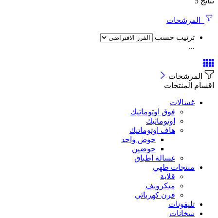
نتائج 5
المرشحات
ترتيب حسب
...
المرشحات
اقسام المنتجات
غسالات
فوق اوتوماتيك
اوتوماتيك
هاف اوتوماتيك
حوض واحد
حوضين
غسالة اطباق
منتجات طهي
قلاية
ميكرويف
فرن كهربائي
تليفونات
سخانات