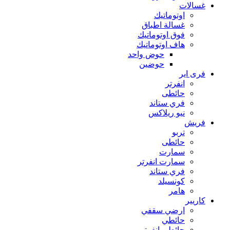
غسالات
اوتوماتيك
غسالة اطباق
فوق اوتوماتيك
هاف اوتوماتيك
حوض واحد
حوضين
فرى اير
انفرتر
حائطى
فري ستاند
نيو ريلاكس
فريش
تربو
حائطى
سمارت
سمارت انفرتر
فري ستاند
كونسيلد
هامر
كاريير
ارضي سقفي
حائطي
حائطي انفرتر