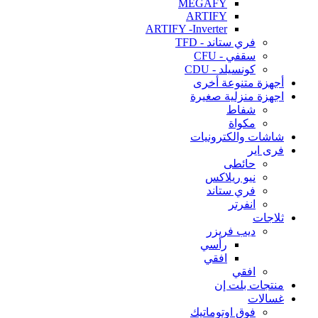
MEGAFY
ARTIFY
ARTIFY -Inverter
فري ستاند - TFD
سقفي - CFU
كونسيلد - CDU
أجهزة متنوعة أخرى
اجهزة منزلية صغيرة
شفاط
مكواة
شاشات والكترونيات
فرى اير
حائطى
نيو ريلاكس
فري ستاند
انفرتر
ثلاجات
ديب فريزر
رأسي
افقي
افقي
منتجات بلت إن
غسالات
فوق اوتوماتيك