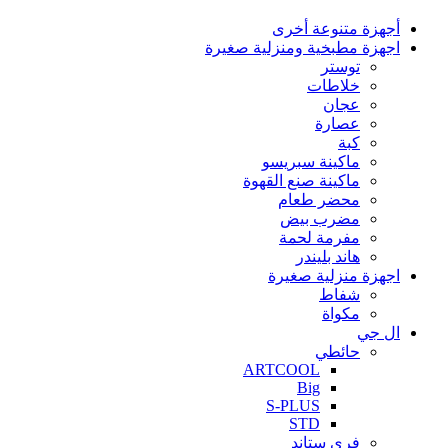
أجهزة متنوعة أخرى
اجهزة مطبخية ومنزلية صغيرة
توستر
خلاطات
عجان
عصارة
كبة
ماكينة سبريسو
ماكينة صنع القهوة
محضر طعام
مضرب بيض
مفرمة لحمة
هاند بليندر
اجهزة منزلية صغيرة
شفاط
مكواة
ال جي
حائطي
ARTCOOL
Big
S-PLUS
STD
فري ستاند