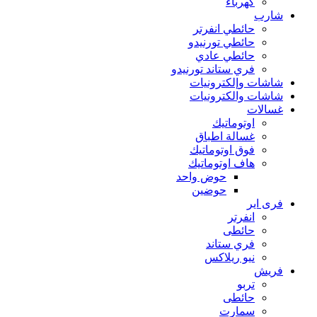
كهرباء
شارب
حائطي انفرتر
حائطي تورنيدو
حائطي عادي
فري ستاند تورنيدو
شاشات وإلكترونيات
شاشات والكترونيات
غسالات
اوتوماتيك
غسالة اطباق
فوق اوتوماتيك
هاف اوتوماتيك
حوض واحد
حوضين
فرى اير
انفرتر
حائطى
فري ستاند
نيو ريلاكس
فريش
تربو
حائطى
سمارت