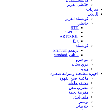
حائطي انفرتر
مبردات
ال جي
كونسيلد انفرتر
حائطي
STD
S-PLUS
ARTCOOL
Big
كونسيلد
بريميم Premium
ستاندر standard
نيو هيرو
فري ستاند
هيرو
اجهزة مطبخية ومنزلية صغيرة
ماكينة صنع القهوة
محضر طعام
مضرب بيض
مفرمة لحمة
هاند بليندر
توستر
خلاطات