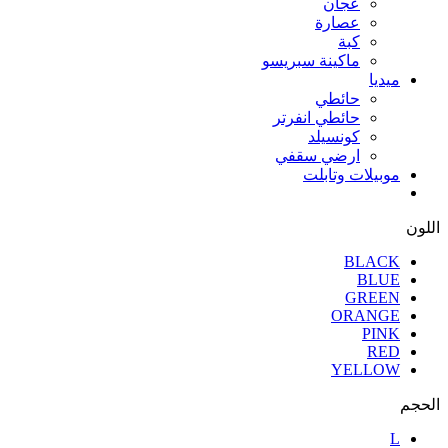
عجان
عصارة
كبة
ماكينة سبريسو
ميديا
حائطي
حائطي انفرتر
كونسيلد
ارضي سقفي
موبيلات وتابلت
اللون
BLACK
BLUE
GREEN
ORANGE
PINK
RED
YELLOW
الحجم
L