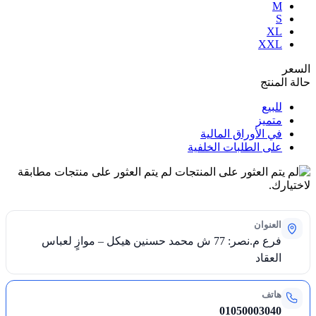
M
S
XL
XXL
السعر
حالة المنتج
للبيع
متميز
في الأوراق المالية
على الطلبات الخلفية
لم يتم العثور على منتجات مطابقة
لاختيارك.
العنوان
فرع م.نصر: 77 ش محمد حسنين هيكل – موازٍ لعباس
العقاد
هاتف
01050003040