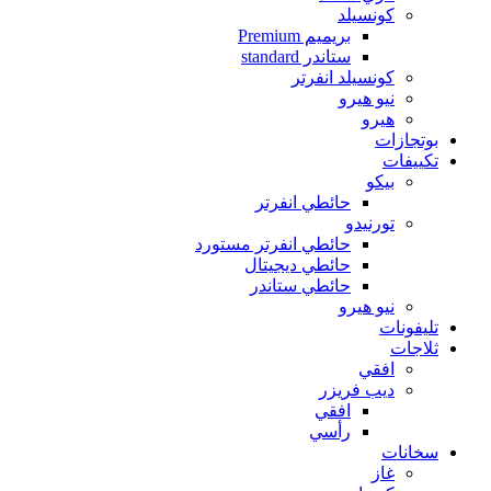
كونسيلد
بريميم Premium
ستاندر standard
كونسيلد انفرتر
نيو هيرو
هيرو
بوتجازات
تكييفات
بيكو
حائطي انفرتر
تورنيدو
حائطي انفرتر مستورد
حائطي ديجيتال
حائطي ستاندر
نيو هيرو
تليفونات
ثلاجات
افقي
ديب فريزر
افقي
رأسي
سخانات
غاز