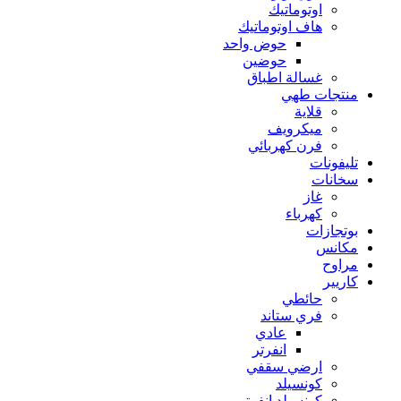
اوتوماتيك
هاف اوتوماتيك
حوض واحد
حوضين
غسالة اطباق
منتجات طهي
قلاية
ميكرويف
فرن كهربائي
تليفونات
سخانات
غاز
كهرباء
بوتجازات
مكانس
مراوح
كاريير
حائطي
فري ستاند
عادي
انفرتر
ارضي سقفي
كونسيلد
كونسيلد انفرتر