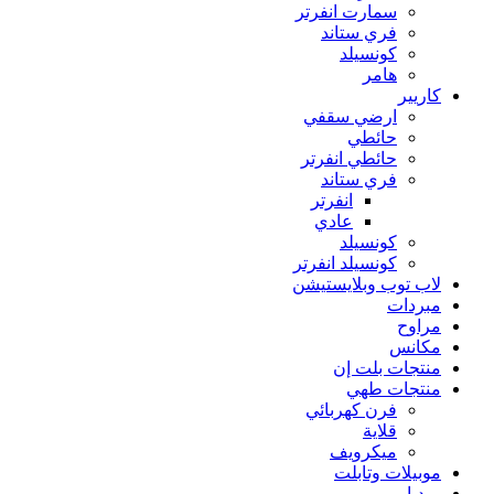
سمارت انفرتر
فري ستاند
كونسيلد
هامر
كاريير
ارضي سقفي
حائطي
حائطي انفرتر
فري ستاند
انفرتر
عادي
كونسيلد
كونسيلد انفرتر
لاب توب وبلايستيشن
مبردات
مراوح
مكانس
منتجات بلت إن
منتجات طهي
فرن كهربائي
قلاية
ميكرويف
موبيلات وتابلت
ميديا