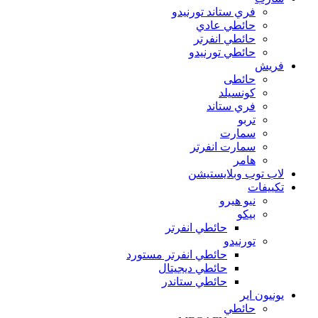
فري ستاند تورنيدو
حائطي عادي
حائطي انفرتر
حائطي تورنيدو
فريش
حائطى
كونسيلد
فري ستاند
تربو
سمارت
سمارت انفرتر
هامر
لاب توب وبلايستيشن
تكييفات
نيو هيرو
بيكو
حائطي انفرتر
تورنيدو
حائطي انفرتر مستورد
حائطي ديجيتال
حائطي ستاندر
يونيون اير
حائطي