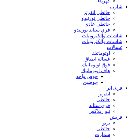
كهرباء
شارب
حائطي انفرتر
حائطي تورنيدو
حائطي عادي
فري ستاند تورنيدو
شاشات وإلكترونيات
شاشات والكترونيات
غسالات
اوتوماتيك
غسالة اطباق
فوق اوتوماتيك
هاف اوتوماتيك
حوض واحد
حوضين
فرى اير
انفرتر
حائطى
فري ستاند
نيو ريلاكس
فريش
تربو
حائطى
سمارت