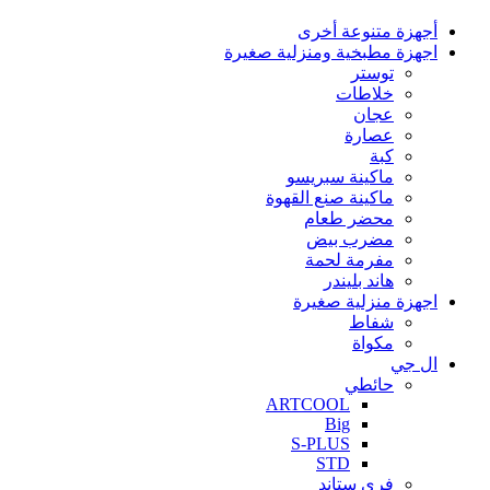
أجهزة متنوعة أخرى
اجهزة مطبخية ومنزلية صغيرة
توستر
خلاطات
عجان
عصارة
كبة
ماكينة سبريسو
ماكينة صنع القهوة
محضر طعام
مضرب بيض
مفرمة لحمة
هاند بليندر
اجهزة منزلية صغيرة
شفاط
مكواة
ال جي
حائطي
ARTCOOL
Big
S-PLUS
STD
فري ستاند