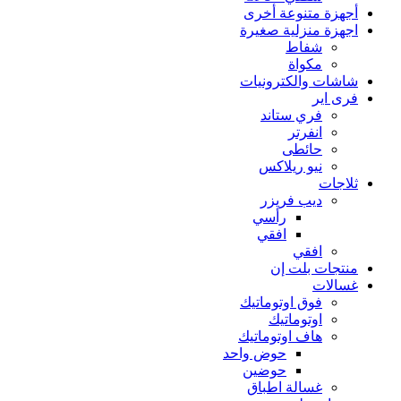
أجهزة متنوعة أخرى
اجهزة منزلية صغيرة
شفاط
مكواة
شاشات والكترونيات
فرى اير
فري ستاند
انفرتر
حائطى
نيو ريلاكس
ثلاجات
ديب فريزر
رأسي
افقي
افقي
منتجات بلت إن
غسالات
فوق اوتوماتيك
اوتوماتيك
هاف اوتوماتيك
حوض واحد
حوضين
غسالة اطباق