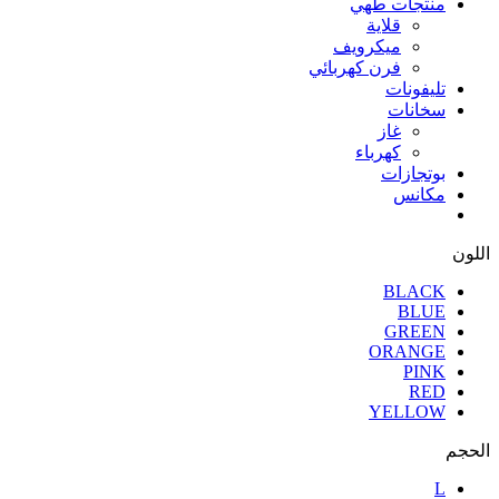
منتجات طهي
قلاية
ميكرويف
فرن كهربائي
تليفونات
سخانات
غاز
كهرباء
بوتجازات
مكانس
اللون
BLACK
BLUE
GREEN
ORANGE
PINK
RED
YELLOW
الحجم
L