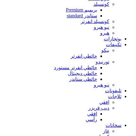
كونسيلد
بريميم Premium
ستاندر standard
كونسيلد انفرتر
نيو هيرو
هيرو
بوتجازات
تكييفات
بيكو
حائطي انفرتر
تورنيدو
حائطي انفرتر مستورد
حائطي ديجيتال
حائطي ستاندر
نيو هيرو
تليفونات
ثلاجات
افقي
ديب فريزر
افقي
رأسي
سخانات
غاز