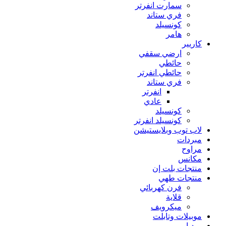
سمارت انفرتر
فري ستاند
كونسيلد
هامر
كاريير
ارضي سقفي
حائطي
حائطي انفرتر
فري ستاند
انفرتر
عادي
كونسيلد
كونسيلد انفرتر
لاب توب وبلايستيشن
مبردات
مراوح
مكانس
منتجات بلت إن
منتجات طهي
فرن كهربائي
قلاية
ميكرويف
موبيلات وتابلت
ميديا