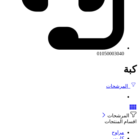
01050003040
كبة
المرشحات
المرشحات
اقسام المنتجات
مراوح
كاريير