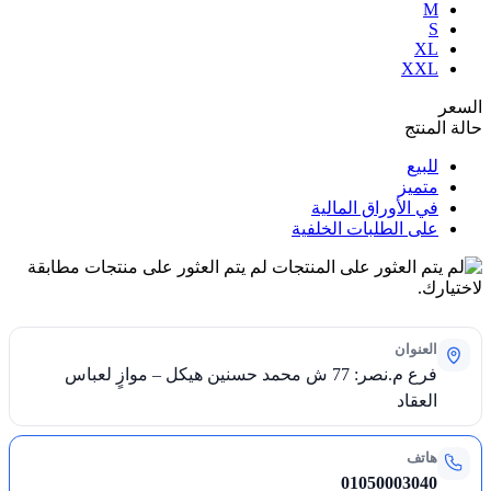
M
S
XL
XXL
السعر
حالة المنتج
للبيع
متميز
في الأوراق المالية
على الطلبات الخلفية
لم يتم العثور على منتجات مطابقة
لاختيارك.
العنوان
فرع م.نصر: 77 ش محمد حسنين هيكل – موازٍ لعباس
العقاد
هاتف
01050003040