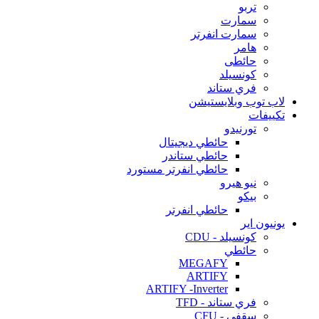
تربو
سمارت
سمارت انفرتر
هامر
حائطى
كونسيلد
فري ستاند
لاب توب وبلايستيشن
تكييفات
تورنيدو
حائطي ديجيتال
حائطي ستاندر
حائطي انفرتر مستورد
نيو هيرو
بيكو
حائطي انفرتر
يونيون اير
كونسيلد - CDU
حائطي
MEGAFY
ARTIFY
ARTIFY -Inverter
فري ستاند - TFD
سقفي - CFU