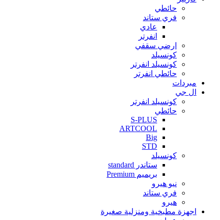
حائطي
فري ستاند
عادي
انفرتر
ارضي سقفي
كونسيلد
كونسيلد انفرتر
حائطي انفرتر
مبردات
ال جي
كونسيلد انفرتر
حائطي
S-PLUS
ARTCOOL
Big
STD
كونسيلد
ستاندر standard
بريميم Premium
نيو هيرو
فري ستاند
هيرو
اجهزة مطبخية ومنزلية صغيرة