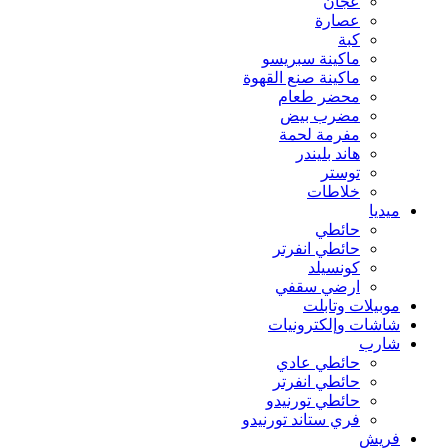
عجان
عصارة
كبة
ماكينة سبريسو
ماكينة صنع القهوة
محضر طعام
مضرب بيض
مفرمة لحمة
هاند بليندر
توستر
خلاطات
ميديا
حائطي
حائطي انفرتر
كونسيلد
ارضي سقفي
موبيلات وتابلت
شاشات وإلكترونيات
شارب
حائطي عادي
حائطي انفرتر
حائطي تورنيدو
فري ستاند تورنيدو
فريش