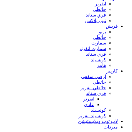
انفرتر
حائطى
فري ستاند
نيو ريلاكس
فريش
تربو
حائطى
سمارت
سمارت انفرتر
فري ستاند
كونسيلد
هامر
كاريير
ارضي سقفي
حائطي
حائطي انفرتر
فري ستاند
انفرتر
عادي
كونسيلد
كونسيلد انفرتر
لاب توب وبلايستيشن
مبردات