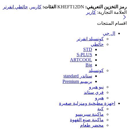
رمز التخزين التعريفي:
KHEFT12DN
الفئات:
كاريير
,
حائطي انفرتر
العلامة التجارية:
كارير
اقسام المنتجات
ال جي
كونسيلد انفرتر
حائطي
STD
S-PLUS
ARTCOOL
Big
كونسيلد
ستاندر standard
بريميم Premium
نيو هيرو
فري ستاند
هيرو
اجهزة مطبخية ومنزلية صغيرة
كبة
ماكينة سبريسو
ماكينة صنع القهوة
محضر طعام