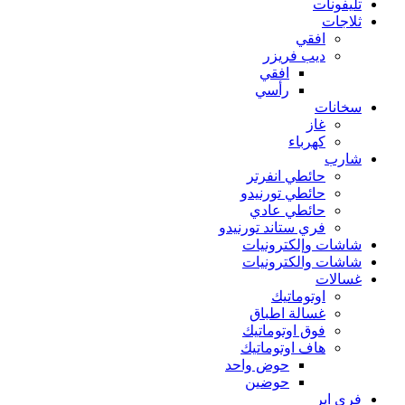
تليفونات
ثلاجات
افقي
ديب فريزر
افقي
رأسي
سخانات
غاز
كهرباء
شارب
حائطي انفرتر
حائطي تورنيدو
حائطي عادي
فري ستاند تورنيدو
شاشات وإلكترونيات
شاشات والكترونيات
غسالات
اوتوماتيك
غسالة اطباق
فوق اوتوماتيك
هاف اوتوماتيك
حوض واحد
حوضين
فرى اير