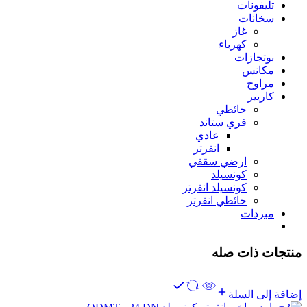
تليفونات
سخانات
غاز
كهرباء
بوتجازات
مكانس
مراوح
كاريير
حائطي
فري ستاند
عادي
انفرتر
ارضي سقفي
كونسيلد
كونسيلد انفرتر
حائطي انفرتر
مبردات
منتجات ذات صله
إضافة إلى السلة