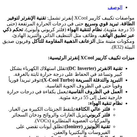
الوصف
مواصفات تكييف كاريير XCool إنفرتر تشمل:
تقنية الإنفرتر لتوفير
الطاقة
،
تبريد قوي وسريع
حتى في درجات الحرارة المرتفعة (حتى
55 درجة مئوية)،
نظام لتنقية الهواء
(فلتر كربوني وأيوني)،
تحكم ذكي
عبر تطبيق الهاتف
، وظائف مثل التنظيف الذاتي والتبريد الهادئ،
ومكونات متينة مثل
الزعانف الذهبية المقاومة للتآكل
وفريون صديق
البيئة (R32).
ميزات تكييف كاريير
XCool
إنفرتر الرئيسية
:
تقنية الانفرتر
(DC Inverter):
تقلل استهلاك الكهرباء بشكل
كبير وتساعد في الحفاظ على درجة حرارة ثابتة بالغرفة.
التبريد والتدفئة السريعة
(X-Cool Turbo):
توفر تبريداً فورياً
وقوياً حتى في الظروف الجوية القاسية.
العمل في الظروف القاسية
:
يعمل بكفاءة في درجات حرارة
خارجية تصل إلى 55 درجة مئوية.
نظام تنقية الهواء
:
فلتر عالي الكثافة
:
يلتقط الجزيئات الكبيرة من الغبار.
فلتر كربوني
:
يزيل الغازات والروائح ودخان السجائر
والمركبات العضوية المتطايرة (VOCs).
تقنية الأيونيزر
(Ionizer):
تطلق أيونات تقضي على
الفيروسات والبكتيريا والعفن.