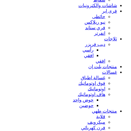
شاشات والكترونيات
فرى اير
حائطى
نيو ريلاكس
فري ستاند
انفرتر
ثلاجات
ديب فريزر
رأسي
افقي
افقي
منتجات بلت إن
غسالات
غسالة اطباق
فوق اوتوماتيك
اوتوماتيك
هاف اوتوماتيك
حوض واحد
حوضين
منتجات طهي
قلاية
ميكرويف
فرن كهربائي