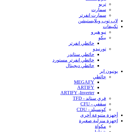
تربو
سمارت
سمارت انفرتر
لاب توب وبلايستيشن
تكييفات
نيو هيرو
بيكو
حائطي انفرتر
تورنيدو
حائطي ستاندر
حائطي انفرتر مستورد
حائطي ديجيتال
يونيون اير
حائطي
MEGAFY
ARTIFY
ARTIFY -Inverter
فري ستاند - TFD
سقفي - CFU
كونسيلد - CDU
أجهزة متنوعة أخرى
اجهزة منزلية صغيرة
مكواة
شفاط