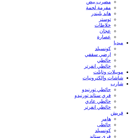
مضرب بيض
مفرمة لحمة
هاند بليندر
توستر
خلاطات
عجان
عصارة
ميديا
كونسيلد
ارضي سقفي
حائطي
حائطي انفرتر
موبيلات وتابلت
شاشات وإلكترونيات
شارب
حائطي تورنيدو
فري ستاند تورنيدو
حائطي عادي
حائطي انفرتر
فريش
هامر
حائطى
كونسيلد
فري ستاند