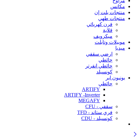
مراوح
مكانس
منتجات بلت إن
منتجات طهي
فرن كهربائي
قلاية
ميكرويف
موبيلات وتابلت
ميديا
ارضي سقفي
حائطي
حائطي انفرتر
كونسيلد
يونيون اير
حائطي
ARTIFY
ARTIFY -Inverter
MEGAFY
سقفي - CFU
فري ستاند - TFD
كونسيلد - CDU