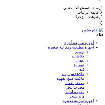
سلة التسوق الخاصة بي
قائمة الرغبات
شوهدت مؤخرا
فئات
أجهزة متنوعة أخرى
اجهزة مطبخية ومنزلية صغيرة
توستر
خلاطات
عجان
عصارة
كبة
ماكينة سبريسو
ماكينة صنع القهوة
محضر طعام
مضرب بيض
مفرمة لحمة
هاند بليندر
اجهزة منزلية صغيرة