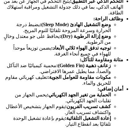
التحكم الذكي عبر التطبيق
:
يتيح التحكم في الجهاز عن بعد من
الهاتف الذكي، بما في ذلك جدولة التشغيل ومراقبة استهلاك
الطاقة.
وظائف الراحة
:
وضع التشغيل الهادئ
(Sleep Mode):
يضبط درجة
الحرارة وسرعة المروحة تلقائيًا للنوم المريح.
وضع إزالة الرطوبة
(Dry):
يحافظ على جو معتدل وخالٍ
من الرطوبة.
توجيه تدفق الهواء ثلاثي الأبعاد
:
يضمن توزيعاً موحداً
للهواء في جميع أنحاء الغرفة.
متانة ومقاومة للتآكل
:
زعانف ذهبية
(Golden Fin):
محمية كيميائيًا ضد التآكل
والصدأ، مما يطيل عمرها الافتراضي.
مكونات مقاومة للعوامل الجوية
:
تغليف كهربائي مقاوم
للحريق والماء.
أمان إضافي
:
الحماية من تغير الجهد الكهربائي
:
يحمي الجهاز من
تقلبات الجهد الكهربائي.
كشف تسريب الفريون
:
يقوم الجهاز بتشخيص الأعطال
واكتشاف تسريب الغاز.
إعادة التشغيل التلقائية
:
يقوم بإعادة تشغيل الوحدة
تلقائيًا بعد انقطاع التيار.