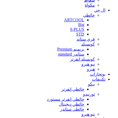
شفاط
مكواة
ال جي
حائطي
ARTCOOL
Big
S-PLUS
STD
فري ستاند
كونسيلد
بريميم Premium
ستاندر standard
كونسيلد انفرتر
نيو هيرو
هيرو
بوتجازات
تكييفات
بيكو
حائطي انفرتر
تورنيدو
حائطي انفرتر مستورد
حائطي ديجيتال
حائطي ستاندر
نيو هيرو