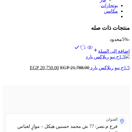
بوتجازات
مكانس
منتجات ذات صله
-5%
محدود
إضافة إلى السلة
1.5ح نيو ريلاكس بارد
21,788.00
EGP
20,750.00
EGP
العنوان
فرع م.نصر: 77 ش محمد حسنين هيكل – موازٍ لعباس