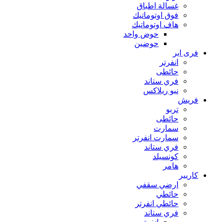
غسالة اطباق
فوق اوتوماتيك
هاف اوتوماتيك
حوض واحد
حوضين
فرى اير
انفرتر
حائطى
فري ستاند
نيو ريلاكس
فريش
تربو
حائطى
سمارت
سمارت انفرتر
فري ستاند
كونسيلد
هامر
كاريير
ارضي سقفي
حائطي
حائطي انفرتر
فري ستاند