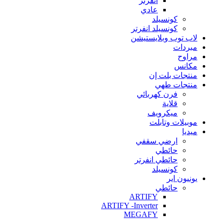
انفرتر
عادي
كونسيلد
كونسيلد انفرتر
لاب توب وبلايستيشن
مبردات
مراوح
مكانس
منتجات بلت إن
منتجات طهي
فرن كهربائي
قلاية
ميكرويف
موبيلات وتابلت
ميديا
ارضي سقفي
حائطي
حائطي انفرتر
كونسيلد
يونيون اير
حائطي
ARTIFY
ARTIFY -Inverter
MEGAFY