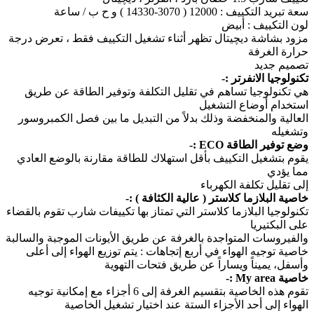
سعة تبريد التكييف : 12000 ( 3070-14330 ) و ح ب / ساعة
لون التكييف : أبيض
مزود بشاشة ديچيتال تظهر أثناء تشغيل التكييف فقط ، تعرض درجة
حرارة الغرفة
تصميم جديد
تكنولوجيا الانفرتر :-
هي تكنولوجيا تساهم في تقليل التكلفة وتوفير الطاقة عن طريق
استخدام أوضاع التشغيل
العالية والمنخفضة وذلك بدلاً من التبديل ما بين فصل الكمبروسور
وتشغيله
وضع توفير الطاقة ECO :-
يقوم بتشغيل التكييف بأقل استهلاك للطاقة مقارنة بالوضع العادي
مما يؤدي
إلى تقليل تكلفة الكهرباء
خاصية البلازما كلاستر ( عالية الكثافة ) :-
تكنولوجيا البلازما كلاستر التي تمتاز بها تكييفات شارب تقوم بالقضاء
على البكتيريا
والفيروسات المتواجدة بالغرفة عن طريق الأيونات الموجبة والسالبة
خاصية توجيه الهواء في أربع إتجاهات : يتم توزيع الهواء إلى أعلى
وأسفل، يميناً ويساراً عن طريق فتحات التهوية
خاصية My area :-
تقوم هذه الخاصية بتقسيم الغرفة إلى 6 أجزاء مع إمكانية توجيه
الهواء إلى أحد الأجزاء الستة عند اختيار تشغيل الخاصية