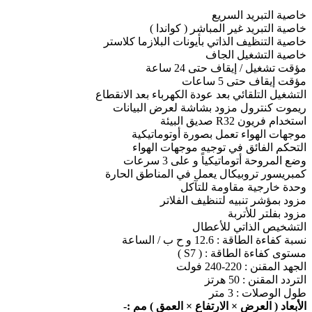
خاصية التبريد السريع
خاصية التبريد غير المباشر ( كواندا )
خاصية التنظيف الذاتي بأيونات البلازما كلاستر
خاصية التشغيل الجاف
مؤقت تشغيل / إيقاف حتى 24 ساعة
مؤقت إيقاف حتى 5 ساعات
التشغيل التلقائي بعد عودة الكهرباء بعد الانقطاع
ريموت كنترول مزود بشاشة لعرض البيانات
استخدام فريون R32 صديق البيئة
موجهات الهواء تعمل بصورة أوتوماتيكية
التحكم الفائق في توجيه موجهات الهواء
وضع المروحة أتوماتيكياً و على 3 سرعات
كمبريسور تروبيكال يعمل في المناطق الحارة
وحدة خارجية مقاومة للتآكل
مزود بمؤشر تنبيه لتنظيف الفلاتر
مزود بفلتر للأتربة
التشخيص الذاتي للأعطال
نسبة كفاءة الطاقة : 12.6 و ح ب / الساعة
مستوى كفاءة الطاقة : ( S7 )
الجهد المقنن : 220-240 فولت
التردد المقنن : 50 هرتز
طول الوصلات : 3 متر
الأبعاد ( العرض × الارتفاع × العمق ) مم :-