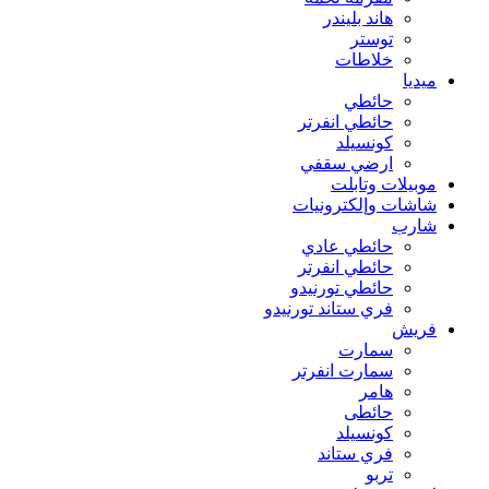
هاند بليندر
توستر
خلاطات
ميديا
حائطي
حائطي انفرتر
كونسيلد
ارضي سقفي
موبيلات وتابلت
شاشات وإلكترونيات
شارب
حائطي عادي
حائطي انفرتر
حائطي تورنيدو
فري ستاند تورنيدو
فريش
سمارت
سمارت انفرتر
هامر
حائطى
كونسيلد
فري ستاند
تربو