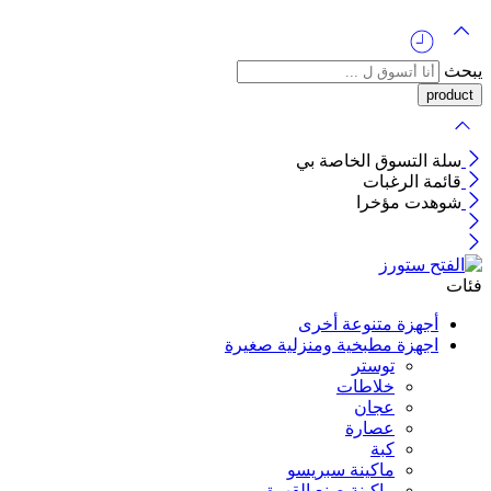
يبحث
سلة التسوق الخاصة بي
قائمة الرغبات
شوهدت مؤخرا
فئات
أجهزة متنوعة أخرى
اجهزة مطبخية ومنزلية صغيرة
توستر
خلاطات
عجان
عصارة
كبة
ماكينة سبريسو
ماكينة صنع القهوة