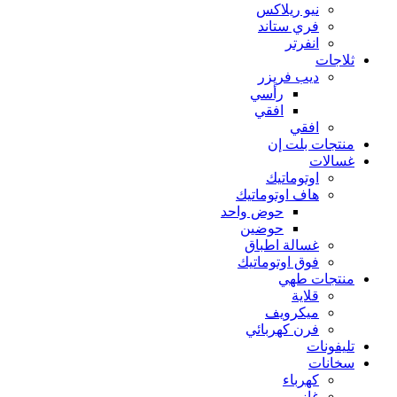
نيو ريلاكس
فري ستاند
انفرتر
ثلاجات
ديب فريزر
رأسي
افقي
افقي
منتجات بلت إن
غسالات
اوتوماتيك
هاف اوتوماتيك
حوض واحد
حوضين
غسالة اطباق
فوق اوتوماتيك
منتجات طهي
قلاية
ميكرويف
فرن كهربائي
تليفونات
سخانات
كهرباء
غاز