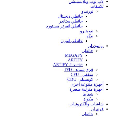
لاب توب وبلايستيشن
تكييفات
تورنيدو
حائطي ديجيتال
حائطي ستاندر
حائطي انفرتر مستورد
نيو هيرو
بيكو
حائطي انفرتر
يونيون اير
حائطي
MEGAFY
ARTIFY
ARTIFY -Inverter
فري ستاند - TFD
سقفي - CFU
كونسيلد - CDU
أجهزة متنوعة أخرى
اجهزة منزلية صغيرة
شفاط
مكواة
شاشات والكترونيات
فرى اير
حائطى