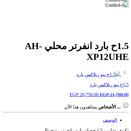
1.5ح بارد انفرتر محلي AH-
XP12UHE
1.5ح نيو ريلاكس بارد
EGP
20,750.00
EGP
21,788.00
...
الأشخاص
يشاهدون هذا الآن
الوصف
تكييف شارب 1.5 حصان بارد ، انفرتر ، ديچيتال