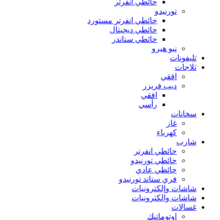
حائطي انفرتر
تورنيدو
حائطي انفرتر مستورد
حائطي ديجيتال
حائطي ستاندر
نيو هيرو
تليفونات
ثلاجات
افقي
ديب فريزر
افقي
رأسي
سخانات
غاز
كهرباء
شارب
حائطي انفرتر
حائطي تورنيدو
حائطي عادي
فري ستاند تورنيدو
شاشات وإلكترونيات
شاشات والكترونيات
غسالات
اوتوماتيك