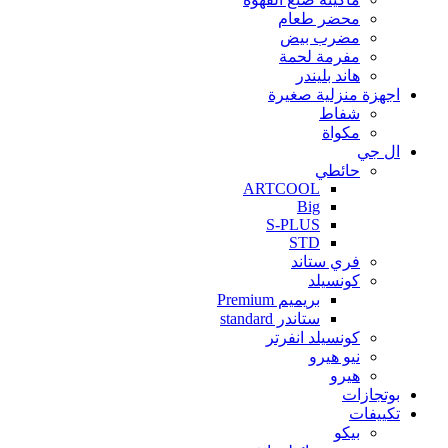
محضر طعام
مضرب بيض
مفرمة لحمة
هاند بليندر
اجهزة منزلية صغيرة
شفاط
مكواة
ال جي
حائطي
ARTCOOL
Big
S-PLUS
STD
فري ستاند
كونسيلد
بريميم Premium
ستاندر standard
كونسيلد انفرتر
نيو هيرو
هيرو
بوتجازات
تكييفات
بيكو