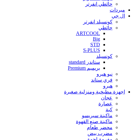
حائطي انفرتر
مبردات
ال جي
كونسيلد انفرتر
حائطي
ARTCOOL
Big
STD
S-PLUS
كونسيلد
ستاندر standard
بريميم Premium
نيو هيرو
فري ستاند
هيرو
اجهزة مطبخية ومنزلية صغيرة
عجان
عصارة
كبة
ماكينة سبريسو
ماكينة صنع القهوة
محضر طعام
مضرب بيض
مفرمة لحمة