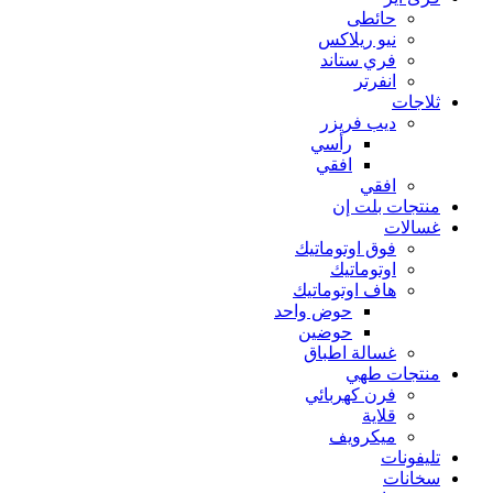
حائطى
نيو ريلاكس
فري ستاند
انفرتر
ثلاجات
ديب فريزر
رأسي
افقي
افقي
منتجات بلت إن
غسالات
فوق اوتوماتيك
اوتوماتيك
هاف اوتوماتيك
حوض واحد
حوضين
غسالة اطباق
منتجات طهي
فرن كهربائي
قلاية
ميكرويف
تليفونات
سخانات