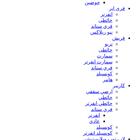
حوضين
فرى اير
انفرتر
حائطى
فري ستاند
نيو ريلاكس
فريش
تربو
حائطى
سمارت
سمارت انفرتر
فري ستاند
كونسيلد
هامر
كاريير
ارضي سقفي
حائطي
حائطي انفرتر
فري ستاند
انفرتر
عادي
كونسيلد
كونسيلد انفرتر
لاب توب وبلايستيشن