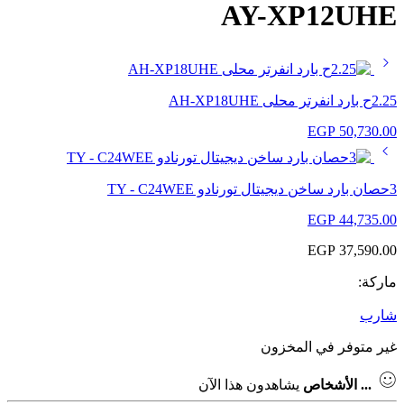
AY-XP12UHE
2.25ح بارد انفرتر محلى AH-XP18UHE
EGP
50,730.00
3حصان بارد ساخن ديجيتال تورنادو TY - C24WEE
EGP
44,735.00
EGP
37,590.00
ماركة:
شارب
غير متوفر في المخزون
...
الأشخاص
يشاهدون هذا الآن