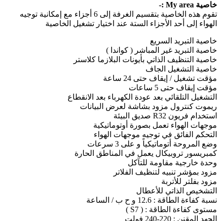
خاصية My area :-
تقوم هذه الخاصية بتقسيم الغرفة إلى 6 أجزاء مع إمكانية توجيه
الهواء إلى أحد الأجزاء الستة عند اختيار تشغيل الخاصية
خاصية التبريد السريع
خاصية التبريد غير المباشر ( كواندا )
خاصية التنظيف الذاتي بأيونات البلازما كلاستر
خاصية التشغيل الجاف
مؤقت تشغيل / إيقاف حتى 24 ساعة
مؤقت إيقاف حتى 5 ساعات
التشغيل التلقائي بعد عودة الكهرباء بعد الانقطاع
ريموت كنترول مزود بشاشة لعرض البيانات
استخدام فريون R32 صديق البيئة
موجهات الهواء تعمل بصورة أوتوماتيكية
التحكم الفائق في توجيه موجهات الهواء
وضع المروحة أتوماتيكياً و على 3 سرعات
كمبريسور تروبيكال يعمل في المناطق الحارة
وحدة خارجية مقاومة للتآكل
مزود بمؤشر تنبيه لتنظيف الفلاتر
مزود بفلتر للأتربة
التشخيص الذاتي للأعطال
نسبة كفاءة الطاقة : 12.6 و ح ب / الساعة
مستوى كفاءة الطاقة : ( S7 )
الجهد المقنن : 220-240 فولت