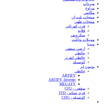
مبردات
مراوح
مكانس
منتجات بلت إن
منتجات طهي
فرن كهربائي
قلاية
ميكرويف
موبيلات وتابلت
ميديا
ارضي سقفي
حائطي
حائطي انفرتر
كونسيلد
يونيون اير
حائطي
ARTIFY
ARTIFY -Inverter
MEGAFY
سقفي - CFU
فري ستاند - TFD
كونسيلد - CDU