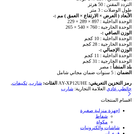
التردد المقنن : 50 هرتز
طول الوصلات : 3 متر
الأبعاد ( العرض × الارتفاع × العمق ) مم :-
الوحدة الداخلية : 897 × 289 × 229
الوحدة الخارجية : 760 × 540 × 265
الوزن الصافي :-
الوحدة الداخلية : 10 كجم
الوحدة الخارجية : 28 كجم
الوزن الإجمالي :-
الوحدة الداخلية : 11 كجم
الوحدة الخارجية : 31 كجم
بلد المنشأ :
مصر
الضمان
: 5 سنوات ضمان مجاني شامل
رمز التخزين التعريفي:
AY-XP12UHE
الفئات:
شارب
,
تكييفات
,
حائطي عادي
العلامة التجارية:
شارب
اقسام المنتجات
اجهزة منزلية صغيرة
شفاط
مكواة
شاشات والكترونيات
فرى اير