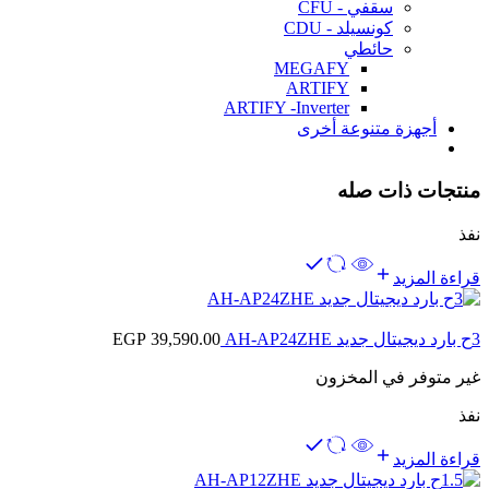
سقفي - CFU
كونسيلد - CDU
حائطي
MEGAFY
ARTIFY
ARTIFY -Inverter
أجهزة متنوعة أخرى
منتجات ذات صله
نفذ
قراءة المزيد
3ح بارد ديجيتال جديد AH-AP24ZHE
39,590.00
EGP
غير متوفر في المخزون
نفذ
قراءة المزيد