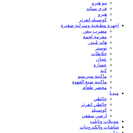
نيو هيرو
فري ستاند
هيرو
كونسيلد انفرتر
اجهزة مطبخية ومنزلية صغيرة
مضرب بيض
مفرمة لحمة
هاند بليندر
توستر
خلاطات
عجان
عصارة
كبة
ماكينة سبريسو
ماكينة صنع القهوة
محضر طعام
ميديا
حائطي
حائطي انفرتر
كونسيلد
ارضي سقفي
موبيلات وتابلت
شاشات وإلكترونيات
شارب