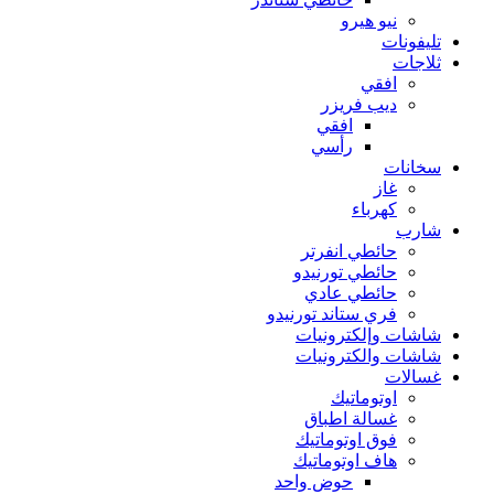
نيو هيرو
تليفونات
ثلاجات
افقي
ديب فريزر
افقي
رأسي
سخانات
غاز
كهرباء
شارب
حائطي انفرتر
حائطي تورنيدو
حائطي عادي
فري ستاند تورنيدو
شاشات وإلكترونيات
شاشات والكترونيات
غسالات
اوتوماتيك
غسالة اطباق
فوق اوتوماتيك
هاف اوتوماتيك
حوض واحد