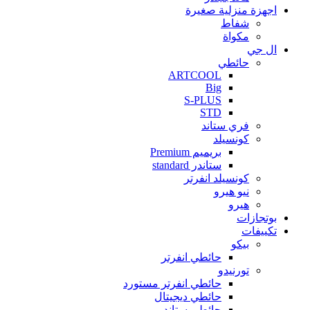
اجهزة منزلية صغيرة
شفاط
مكواة
ال جي
حائطي
ARTCOOL
Big
S-PLUS
STD
فري ستاند
كونسيلد
بريميم Premium
ستاندر standard
كونسيلد انفرتر
نيو هيرو
هيرو
بوتجازات
تكييفات
بيكو
حائطي انفرتر
تورنيدو
حائطي انفرتر مستورد
حائطي ديجيتال
حائطي ستاندر