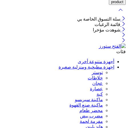
سلة التسوق الخاصة بي
قائمة الرغبات
شوهدت مؤخرا
فئات
أجهزة متنوعة أخرى
اجهزة مطبخية ومنزلية صغيرة
توستر
خلاطات
عجان
عصارة
كبة
ماكينة سبريسو
ماكينة صنع القهوة
محضر طعام
مضرب بيض
مفرمة لحمة
هاند بليندر