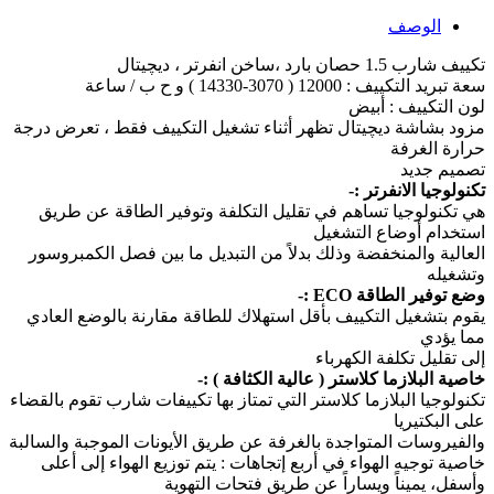
الوصف
تكييف شارب 1.5 حصان بارد ،ساخن انفرتر ، ديچيتال
سعة تبريد التكييف : 12000 ( 3070-14330 ) و ح ب / ساعة
لون التكييف : أبيض
مزود بشاشة ديچيتال تظهر أثناء تشغيل التكييف فقط ، تعرض درجة
حرارة الغرفة
تصميم جديد
تكنولوجيا الانفرتر :-
هي تكنولوجيا تساهم في تقليل التكلفة وتوفير الطاقة عن طريق
استخدام أوضاع التشغيل
العالية والمنخفضة وذلك بدلاً من التبديل ما بين فصل الكمبروسور
وتشغيله
وضع توفير الطاقة ECO :-
يقوم بتشغيل التكييف بأقل استهلاك للطاقة مقارنة بالوضع العادي
مما يؤدي
إلى تقليل تكلفة الكهرباء
خاصية البلازما كلاستر ( عالية الكثافة ) :-
تكنولوجيا البلازما كلاستر التي تمتاز بها تكييفات شارب تقوم بالقضاء
على البكتيريا
والفيروسات المتواجدة بالغرفة عن طريق الأيونات الموجبة والسالبة
خاصية توجيه الهواء في أربع إتجاهات : يتم توزيع الهواء إلى أعلى
وأسفل، يميناً ويساراً عن طريق فتحات التهوية