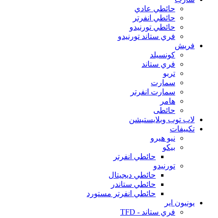
حائطي عادي
حائطي انفرتر
حائطي تورنيدو
فري ستاند تورنيدو
فريش
كونسيلد
فري ستاند
تربو
سمارت
سمارت انفرتر
هامر
حائطى
لاب توب وبلايستيشن
تكييفات
نيو هيرو
بيكو
حائطي انفرتر
تورنيدو
حائطي ديجيتال
حائطي ستاندر
حائطي انفرتر مستورد
يونيون اير
فري ستاند - TFD