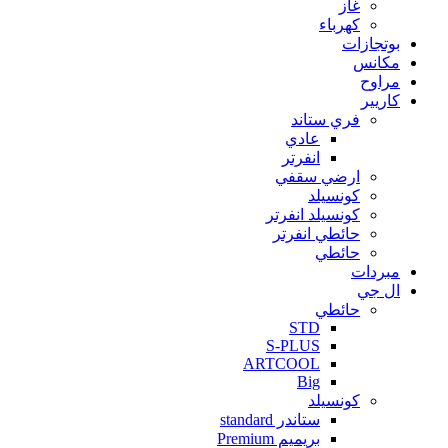
غاز
كهرباء
بوتجازات
مكانس
مراوح
كاريير
فري ستاند
عادي
انفرتر
ارضي سقفي
كونسيلد
كونسيلد انفرتر
حائطي انفرتر
حائطي
مبردات
ال جي
حائطي
STD
S-PLUS
ARTCOOL
Big
كونسيلد
ستاندر standard
بريميم Premium