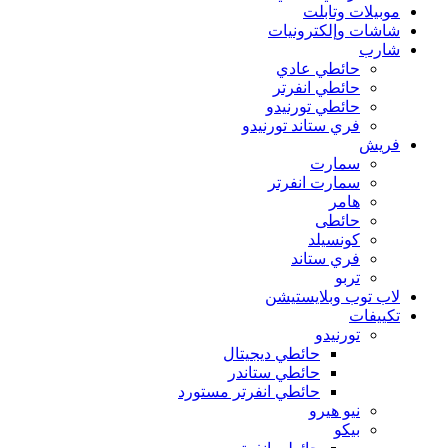
موبيلات وتابلت
شاشات وإلكترونيات
شارب
حائطي عادي
حائطي انفرتر
حائطي تورنيدو
فري ستاند تورنيدو
فريش
سمارت
سمارت انفرتر
هامر
حائطى
كونسيلد
فري ستاند
تربو
لاب توب وبلايستيشن
تكييفات
تورنيدو
حائطي ديجيتال
حائطي ستاندر
حائطي انفرتر مستورد
نيو هيرو
بيكو