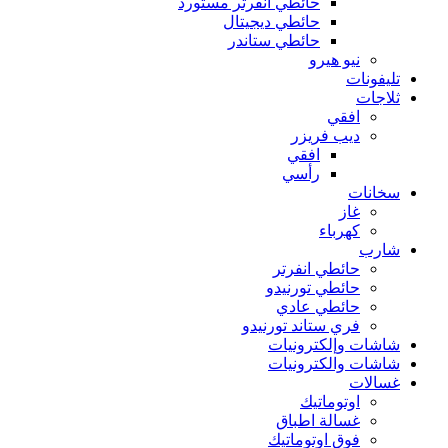
حائطي انفرتر مستورد
حائطي ديجيتال
حائطي ستاندر
نيو هيرو
تليفونات
ثلاجات
افقي
ديب فريزر
افقي
رأسي
سخانات
غاز
كهرباء
شارب
حائطي انفرتر
حائطي تورنيدو
حائطي عادي
فري ستاند تورنيدو
شاشات وإلكترونيات
شاشات والكترونيات
غسالات
اوتوماتيك
غسالة اطباق
فوق اوتوماتيك