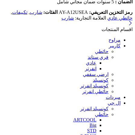
الضمان :
5 سنوات ضمان مجاني شامل
رمز التخزين التعريفي:
AY-A12USEA
الفئات:
شارب
,
تكييفات
,
حائطي عادي
العلامة التجارية:
شارب
اقسام المنتجات
مراوح
كاريير
حائطي
فري ستاند
عادي
انفرتر
ارضي سقفي
كونسيلد
كونسيلد انفرتر
حائطي انفرتر
مبردات
ال جي
كونسيلد انفرتر
حائطي
ARTCOOL
Big
STD