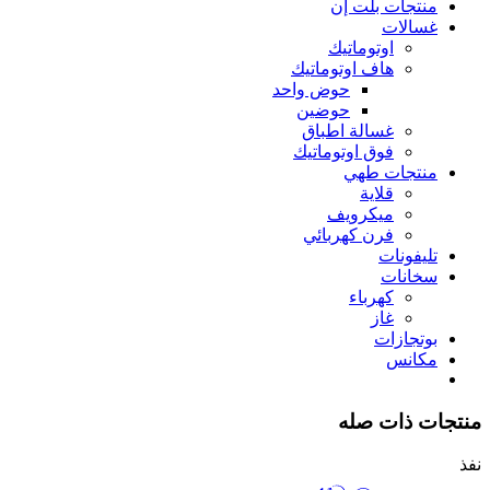
منتجات بلت إن
غسالات
اوتوماتيك
هاف اوتوماتيك
حوض واحد
حوضين
غسالة اطباق
فوق اوتوماتيك
منتجات طهي
قلاية
ميكرويف
فرن كهربائي
تليفونات
سخانات
كهرباء
غاز
بوتجازات
مكانس
منتجات ذات صله
نفذ