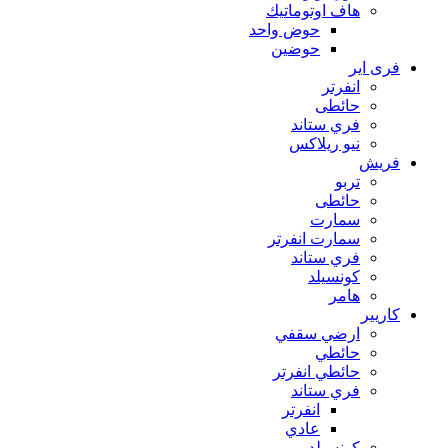
هاف اوتوماتيك
حوض واحد
حوضين
فرى اير
انفرتر
حائطى
فري ستاند
نيو ريلاكس
فريش
تربو
حائطى
سمارت
سمارت انفرتر
فري ستاند
كونسيلد
هامر
كاريير
ارضي سقفي
حائطي
حائطي انفرتر
فري ستاند
انفرتر
عادي
كونسيلد