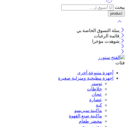
يبحث
سلة التسوق الخاصة بي
قائمة الرغبات
شوهدت مؤخرا
فئات
أجهزة متنوعة أخرى
اجهزة مطبخية ومنزلية صغيرة
توستر
خلاطات
عجان
عصارة
كبة
ماكينة سبريسو
ماكينة صنع القهوة
محضر طعام
مضرب بيض