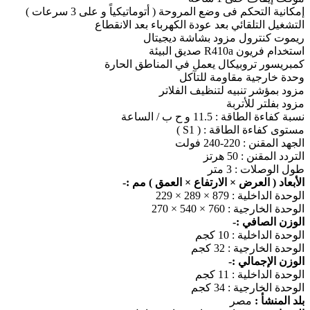
إمكانية التحكم فى وضع المروحة ( أتوماتيكياً و على 3 سرعات )
التشغيل التلقائي بعد عودة الكهرباء بعد الانقطاع
ريموت كنترول مزود بشاشة ديجيتال
استخدام فريون R410a صديق البيئة
كمبريسور تروبيكال يعمل في المناطق الحارة
وحدة خارجية مقاومة للتآكل
مزود بمؤشر تنبيه لتنظيف الفلاتر
مزود بفلتر للأتربة
نسبة كفاءة الطاقة : 11.5 و ح ب / الساعة
مستوى كفاءة الطاقة : ( S1 )
الجهد المقنن : 220-240 فولت
التردد المقنن : 50 هرتز
طول الوصلات : 3 متر
الأبعاد ( العرض × الارتفاع × العمق ) مم :-
الوحدة الداخلية : 879 × 289 × 229
الوحدة الخارجية : 760 × 540 × 270
الوزن الصافي :-
الوحدة الداخلية : 10 كجم
الوحدة الخارجية : 32 كجم
الوزن الإجمالي :-
الوحدة الداخلية : 11 كجم
الوحدة الخارجية : 34 كجم
بلد المنشأ :
مصر