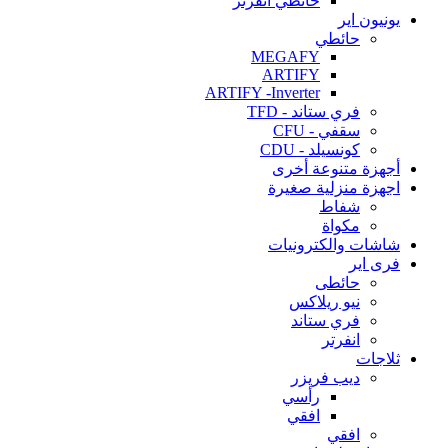
حائطي انفرتر
يونيون اير
حائطي
MEGAFY
ARTIFY
ARTIFY -Inverter
فري ستاند - TFD
سقفي - CFU
كونسيلد - CDU
أجهزة متنوعة أخرى
اجهزة منزلية صغيرة
شفاط
مكواة
شاشات والكترونيات
فرى اير
حائطى
نيو ريلاكس
فري ستاند
انفرتر
ثلاجات
ديب فريزر
رأسي
افقي
افقي