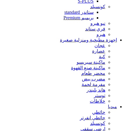
S-PLUS
كونسيلد
ستاندر standard
بريميم Premium
نيو هيرو
فري ستاند
هيرو
اجهزة مطبخية ومنزلية صغيرة
عجان
عصارة
كبة
ماكينة سبريسو
ماكينة صنع القهوة
محضر طعام
مضرب بيض
مفرمة لحمة
هاند بليندر
توستر
خلاطات
ميديا
حائطي
حائطي انفرتر
كونسيلد
ارضي سقفي