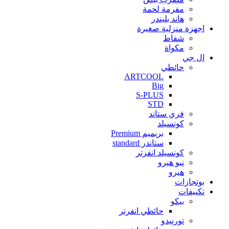
مفرمة لحمة
هاند بليندر
اجهزة منزلية صغيرة
شفاط
مكواة
ال جي
حائطي
ARTCOOL
Big
S-PLUS
STD
فري ستاند
كونسيلد
بريميم Premium
ستاندر standard
كونسيلد انفرتر
نيو هيرو
هيرو
بوتجازات
تكييفات
بيكو
حائطي انفرتر
تورنيدو