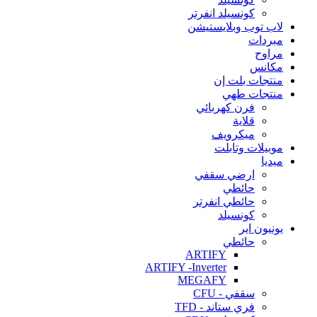
كونسيلد انفرتر
لاب توب وبلايستيشن
مبردات
مراوح
مكانس
منتجات بلت إن
منتجات طهي
فرن كهربائي
قلاية
ميكرويف
موبيلات وتابلت
ميديا
ارضي سقفي
حائطي
حائطي انفرتر
كونسيلد
يونيون اير
حائطي
ARTIFY
ARTIFY -Inverter
MEGAFY
سقفي - CFU
فري ستاند - TFD