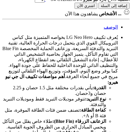
إضافة إلى السلة
اشتري الآن
...
الأشخاص
يشاهدون هذا الآن
الوصف
يُعرف تكييف LG Neo Hero بخواصه المتميزة مثل كباس
التروبيكال القوي الذي يتحمل درجات الحرارة العالية، تقنية
التبريد والتدفئة السريعة، وزعانف الحماية المخصصة Blue Fin
التي تقاوم التآكل. يتميز الجهاز بخاصية التشخيص الذاتي
للأعطال، إعادة التشغيل التلقائي بعد انقطاع الكهرباء،
والتنظيف الذاتي للوحدة الداخلية للحفاظ على جودة الهواء.
كما يوفر وضع النوم، المؤقت، وتوزيع الهواء التلقائي لتوزيع
مريح في جميع أنحاء الغرفة.
أهم مواصفات تكييف ال جي نيو
هيرو
:
القدرة
:
يأتي بقدرات مختلفة مثل 1.5 حصان و 2.25
حصان و3حصان.
نوع التبريد
:
تتوفر موديلات التبريد فقط وموديلات التبريد
والتدفئة.
كفاءة الطاقة
:
تصنف ضمن فئات الطاقة الموفرة، مثل
فئة B أو A+.
الزعانف الزرقاء
(Blue Fin):
طلاء خاص يقلل من التآكل
ويحمي المبادل الحراري من الظروف الجوية القاسية.