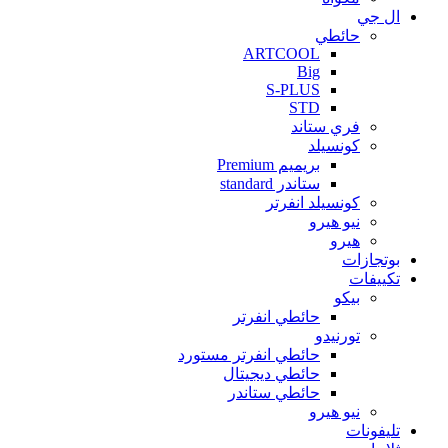
ال جي
حائطي
ARTCOOL
Big
S-PLUS
STD
فري ستاند
كونسيلد
بريميم Premium
ستاندر standard
كونسيلد انفرتر
نيو هيرو
هيرو
بوتجازات
تكييفات
بيكو
حائطي انفرتر
تورنيدو
حائطي انفرتر مستورد
حائطي ديجيتال
حائطي ستاندر
نيو هيرو
تليفونات