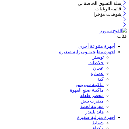
سلة التسوق الخاصة بي
قائمة الرغبات
شوهدت مؤخرا
فئات
أجهزة متنوعة أخرى
اجهزة مطبخية ومنزلية صغيرة
توستر
خلاطات
عجان
عصارة
كبة
ماكينة سبريسو
ماكينة صنع القهوة
محضر طعام
مضرب بيض
مفرمة لحمة
هاند بليندر
اجهزة منزلية صغيرة
شفاط
مكواة