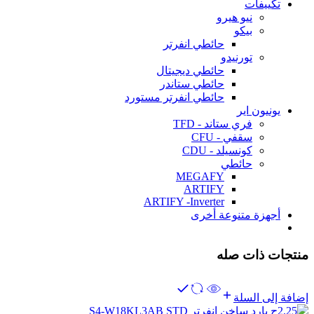
تكييفات
نيو هيرو
بيكو
حائطي انفرتر
تورنيدو
حائطي ديجيتال
حائطي ستاندر
حائطي انفرتر مستورد
يونيون اير
فري ستاند - TFD
سقفي - CFU
كونسيلد - CDU
حائطي
MEGAFY
ARTIFY
ARTIFY -Inverter
أجهزة متنوعة أخرى
منتجات ذات صله
إضافة إلى السلة