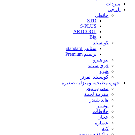
مبردات
ال جي
حائطي
STD
S-PLUS
ARTCOOL
Big
كونسيلد
ستاندر standard
بريميم Premium
نيو هيرو
فري ستاند
هيرو
كونسيلد انفرتر
اجهزة مطبخية ومنزلية صغيرة
مضرب بيض
مفرمة لحمة
هاند بليندر
توستر
خلاطات
عجان
عصارة
كبة
ماكينة سبريسو