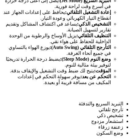
التبريد السريع
(Jet Mode):
يصل إلى أعلى درجة حرارة
في أسرع وقت لراحة فورية.
إعادة التشغيل التلقائي
:
يحافظ على إعدادات الجهاز عند
انقطاع التيار الكهربائي وعودة التيار.
التشخيص الذكي
:
يساعد في اكتشاف المشاكل وتقديم
تقارير لتسهيل الصيانة.
التنظيف التلقائي
:
يزيل الأوساخ والرطوبة من الوحدة
الداخلية للحفاظ على هواء نقي.
التأرجح التلقائي
(Auto Swing):
يوزع الهواء بالتساوي
في جميع أنحاء الغرفة.
وضع النوم
(Sleep Mode):
يضبط درجة الحرارة تدريجيًا
لتوفير بيئة مثالية للنوم.
المؤقت
:
يتيح لك ضبط وقت التشغيل والإيقاف بدقة.
التحكم عن بعد
:
يوفر سهولة التحكم في إعدادات
المكيف من مسافة قريبة أو بعيدة.
التبريد السريع والتدفئة
تأرجح تلقائي
تشخيص ذكي
استشعار مزدوج
زعنفة زرقاء
وضع السكون