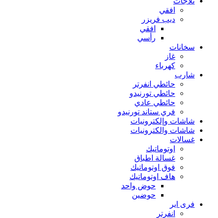
ثلاجات
افقي
ديب فريزر
افقي
رأسي
سخانات
غاز
كهرباء
شارب
حائطي انفرتر
حائطي تورنيدو
حائطي عادي
فري ستاند تورنيدو
شاشات وإلكترونيات
شاشات والكترونيات
غسالات
اوتوماتيك
غسالة اطباق
فوق اوتوماتيك
هاف اوتوماتيك
حوض واحد
حوضين
فرى اير
انفرتر