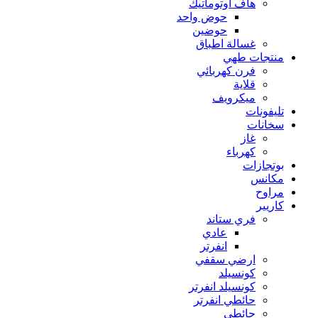
هاف اوتوماتيك
حوض واحد
حوضين
غسالة اطباق
منتجات طهي
فرن كهربائي
قلاية
ميكرويف
تليفونات
سخانات
غاز
كهرباء
بوتجازات
مكانس
مراوح
كاريير
فري ستاند
عادي
انفرتر
ارضي سقفي
كونسيلد
كونسيلد انفرتر
حائطي انفرتر
حائطي