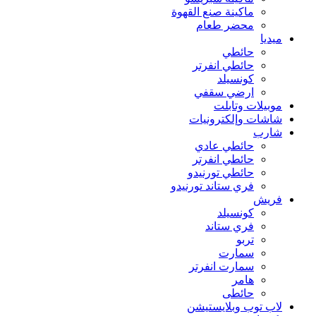
ماكينة صنع القهوة
محضر طعام
ميديا
حائطي
حائطي انفرتر
كونسيلد
ارضي سقفي
موبيلات وتابلت
شاشات وإلكترونيات
شارب
حائطي عادي
حائطي انفرتر
حائطي تورنيدو
فري ستاند تورنيدو
فريش
كونسيلد
فري ستاند
تربو
سمارت
سمارت انفرتر
هامر
حائطى
لاب توب وبلايستيشن