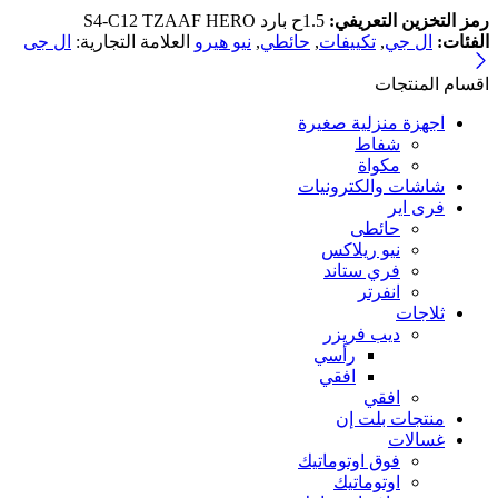
رمز التخزين التعريفي:
1.5ح بارد S4-C12 TZAAF HERO
الفئات:
ال جي
,
تكييفات
,
حائطي
,
نيو هيرو
العلامة التجارية:
ال جى
اقسام المنتجات
اجهزة منزلية صغيرة
شفاط
مكواة
شاشات والكترونيات
فرى اير
حائطى
نيو ريلاكس
فري ستاند
انفرتر
ثلاجات
ديب فريزر
رأسي
افقي
افقي
منتجات بلت إن
غسالات
فوق اوتوماتيك
اوتوماتيك