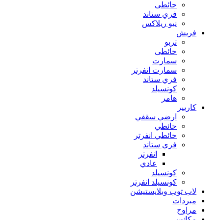
حائطى
فري ستاند
نيو ريلاكس
فريش
تربو
حائطى
سمارت
سمارت انفرتر
فري ستاند
كونسيلد
هامر
كاريير
ارضي سقفي
حائطي
حائطي انفرتر
فري ستاند
انفرتر
عادي
كونسيلد
كونسيلد انفرتر
لاب توب وبلايستيشن
مبردات
مراوح
مكانس