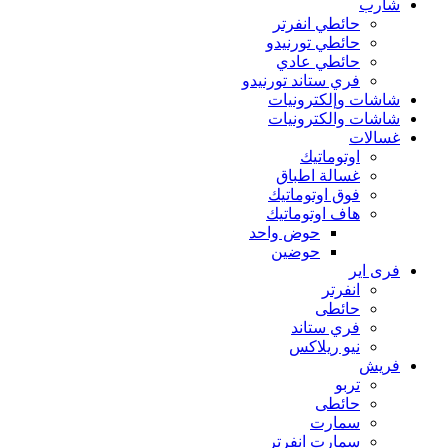
شارب
حائطي انفرتر
حائطي تورنيدو
حائطي عادي
فري ستاند تورنيدو
شاشات وإلكترونيات
شاشات والكترونيات
غسالات
اوتوماتيك
غسالة اطباق
فوق اوتوماتيك
هاف اوتوماتيك
حوض واحد
حوضين
فرى اير
انفرتر
حائطى
فري ستاند
نيو ريلاكس
فريش
تربو
حائطى
سمارت
سمارت انفرتر