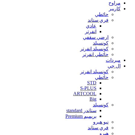
مراوح
كاريير
حائطي
فري ستاند
عادي
انفرتر
ارضي سقفي
كونسيلد
كونسيلد انفرتر
حائطي انفرتر
مبردات
ال جي
كونسيلد انفرتر
حائطي
STD
S-PLUS
ARTCOOL
Big
كونسيلد
ستاندر standard
بريميم Premium
نيو هيرو
فري ستاند
هيرو