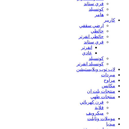
فري ستاند
كونسيلد
هامر
كاريير
ارضي سقفي
حائطي
حائطي انفرتر
فري ستاند
انفرتر
عادي
كونسيلد
كونسيلد انفرتر
لاب توب وبلايستيشن
مبردات
مراوح
مكانس
منتجات بلت إن
منتجات طهي
فرن كهربائي
قلاية
ميكرويف
موبيلات وتابلت
ميديا