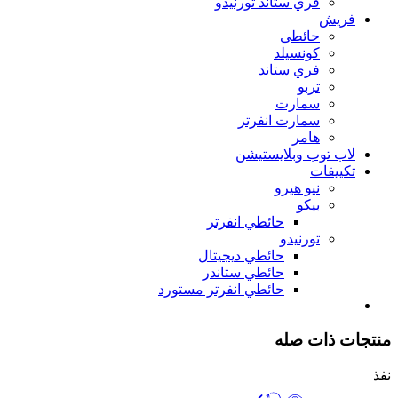
فري ستاند تورنيدو
فريش
حائطى
كونسيلد
فري ستاند
تربو
سمارت
سمارت انفرتر
هامر
لاب توب وبلايستيشن
تكييفات
نيو هيرو
بيكو
حائطي انفرتر
تورنيدو
حائطي ديجيتال
حائطي ستاندر
حائطي انفرتر مستورد
منتجات ذات صله
نفذ