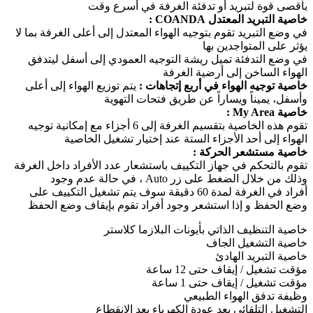
بأقصى قوة لتبريد أو تدفئة الغرفة في أسرع وقت
خاصية التبريد المعتدل COANDA :
في وضع التبريد تقوم بتوجيه الهواء المعتدل إلى أعلى الغرفة بما لا
يؤثر على المتواجدين بها
في وضع التدفئة تميل ريشة التوجيه العمودي إلى أسفل ليتدفق
الهواء الساخن إلى أرضية الغرفة
خاصية توجيه الهواء في أربع إتجاهات :
يتم توزيع الهواء إلى أعلى
وأسفل، يميناً ويساراً عن طريق فتحات التهوية
خاصية My Area :
تقوم هذه الخاصية بتقسيم الغرفة إلى 6 أجزاء مع إمكانية توجيه
الهواء إلى أحد الأجزاء الستة عند إختيار تشغيل الخاصية
خاصية مستشعر الحركة :
تقوم بالتحكم في جهاز التكييف باستشعار عدد الأفراد داخل الغرفة
وذلك من خلال الضغط على زر Auto ، في حالة عدم وجود
أفراد في الغرفة لمدة 60 دقيقة سوف يتم تشغيل التكييف على
وضع الحفظ و إذا استشعر وجود أفراد تقوم بإيقاف وضع الحفظ
خاصية التنظيف الذاتي بأيونات البلازما كلاستر
خاصية التشغيل الجاف
خاصية التبريد الهادئ
مؤقت تشغيل / إيقاف حتى 12 ساعة
مؤقت تشغيل / إيقاف حتى 1 ساعة
وظيفة تدفق الهواء الطبيعي
التشغيل التلقائي بعد عودة الكهرباء بعد الانقطاع