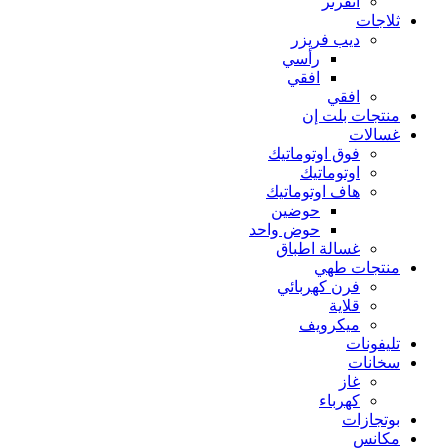
انفرتر
ثلاجات
ديب فريزر
رأسي
افقي
افقي
منتجات بلت إن
غسالات
فوق اوتوماتيك
اوتوماتيك
هاف اوتوماتيك
حوضين
حوض واحد
غسالة اطباق
منتجات طهي
فرن كهربائي
قلاية
ميكرويف
تليفونات
سخانات
غاز
كهرباء
بوتجازات
مكانس