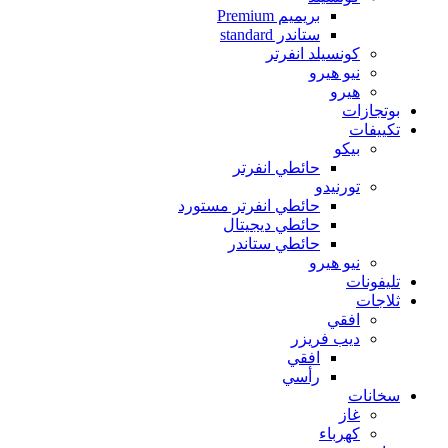
بريميم Premium
ستاندر standard
كونسيلد انفرتر
نيو هيرو
هيرو
بوتجازات
تكييفات
بيكو
حائطي انفرتر
تورنيدو
حائطي انفرتر مستورد
حائطي ديجيتال
حائطي ستاندر
نيو هيرو
تليفونات
ثلاجات
افقي
ديب فريزر
افقي
رأسي
سخانات
غاز
كهرباء