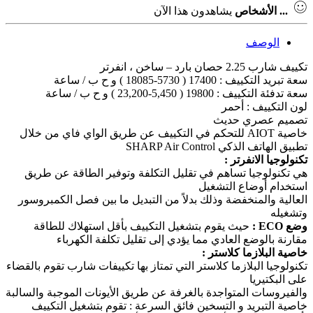
...
الأشخاص
يشاهدون هذا الآن
الوصف
تكييف شارب 2.25 حصان بارد – ساخن ، انفرتر
سعة تبريد التكييف : 17400 ( 5730-18085 ) و ح ب / ساعة
سعة تدفئة التكييف : 19800 ( 5,450-23,200 ) و ح ب / ساعة
لون التكييف : أحمر
تصميم عصري حديث
خاصية AIOT للتحكم في التكييف عن طريق الواي فاي من خلال
تطبيق الهاتف الذكي SHARP Air Control
تكنولوجيا الانفرتر :
هي تكنولوجيا تساهم في تقليل التكلفة وتوفير الطاقة عن طريق
استخدام أوضاع التشغيل
العالية والمنخفضة وذلك بدلاً من التبديل ما بين فصل الكمبروسور
وتشغيله
وضع ECO :
حيث يقوم بتشغيل التكييف بأقل استهلاك للطاقة
مقارنة بالوضع العادي مما يؤدي إلى تقليل تكلفة الكهرباء
خاصية البلازما كلاستر :
تكنولوجيا البلازما كلاستر التي تمتاز بها تكييفات شارب تقوم بالقضاء
على البكتيريا
والفيروسات المتواجدة بالغرفة عن طريق الأيونات الموجبة والسالبة
خاصية التبريد و التسخين فائق السرعة : تقوم بتشغيل التكييف