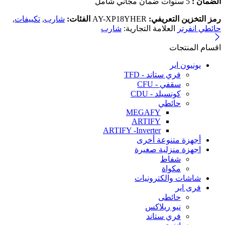
الضمان :
5 سنوات ضمان مجاني شامل
رمز التخزين التعريفي:
AY-XP18YHER
الفئات:
شارب
,
تكييفات
,
حائطي انفرتر
العلامة التجارية:
شارب
اقسام المنتجات
يونيون اير
فري ستاند - TFD
سقفي - CFU
كونسيلد - CDU
حائطي
MEGAFY
ARTIFY
ARTIFY -Inverter
أجهزة متنوعة أخرى
اجهزة منزلية صغيرة
شفاط
مكواة
شاشات والكترونيات
فرى اير
حائطى
نيو ريلاكس
فري ستاند