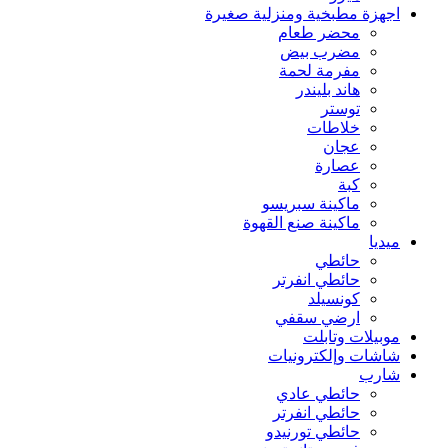
اجهزة مطبخية ومنزلية صغيرة
محضر طعام
مضرب بيض
مفرمة لحمة
هاند بليندر
توستر
خلاطات
عجان
عصارة
كبة
ماكينة سبريسو
ماكينة صنع القهوة
ميديا
حائطي
حائطي انفرتر
كونسيلد
ارضي سقفي
موبيلات وتابلت
شاشات وإلكترونيات
شارب
حائطي عادي
حائطي انفرتر
حائطي تورنيدو