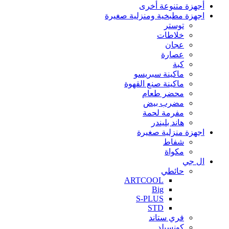
أجهزة متنوعة أخرى
اجهزة مطبخية ومنزلية صغيرة
توستر
خلاطات
عجان
عصارة
كبة
ماكينة سبريسو
ماكينة صنع القهوة
محضر طعام
مضرب بيض
مفرمة لحمة
هاند بليندر
اجهزة منزلية صغيرة
شفاط
مكواة
ال جي
حائطي
ARTCOOL
Big
S-PLUS
STD
فري ستاند
كونسيلد