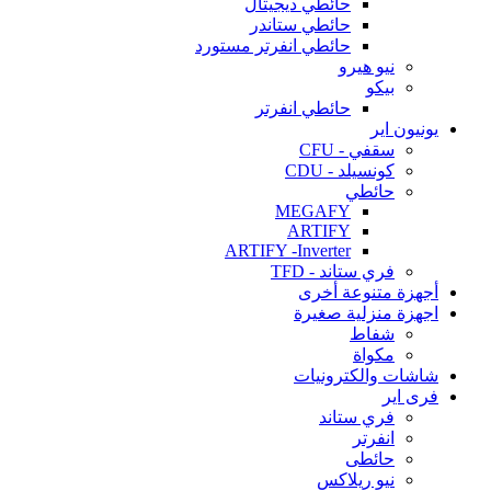
حائطي ديجيتال
حائطي ستاندر
حائطي انفرتر مستورد
نيو هيرو
بيكو
حائطي انفرتر
يونيون اير
سقفي - CFU
كونسيلد - CDU
حائطي
MEGAFY
ARTIFY
ARTIFY -Inverter
فري ستاند - TFD
أجهزة متنوعة أخرى
اجهزة منزلية صغيرة
شفاط
مكواة
شاشات والكترونيات
فرى اير
فري ستاند
انفرتر
حائطى
نيو ريلاكس