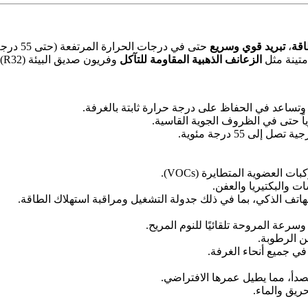
اقة
،
تبريد قوي وسريع
حتى في درجات الحرارة المرتفعة (حتى 55 درجة مئوية)،
متينة مثل
الزعانف الذهبية المقاومة للتآكل
وفريون صديق البيئة (R32).
 وتساعد في الحفاظ على درجة حرارة ثابتة بالغرفة.
قوياً حتى في الظروف الجوية القاسية.
ى 55 درجة مئوية.
 العضوية المتطايرة (VOCs).
 والبكتيريا والعفن.
لهاتف الذكي، بما في ذلك جدولة التشغيل ومراقبة استهلاك الطاقة.
رعة المروحة تلقائيًا للنوم المريح.
 الرطوبة.
 في جميع أنحاء الغرفة.
لصدأ، مما يطيل عمرها الافتراضي.
ريق والماء.