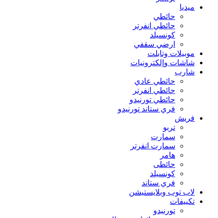
ميديا
حائطي
حائطي انفرتر
كونسيلد
ارضي سقفي
موبيلات وتابلت
شاشات وإلكترونيات
شارب
حائطي عادي
حائطي انفرتر
حائطي تورنيدو
فري ستاند تورنيدو
فريش
تربو
سمارت
سمارت انفرتر
هامر
حائطى
كونسيلد
فري ستاند
لاب توب وبلايستيشن
تكييفات
تورنيدو