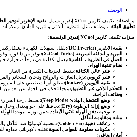
الوصف
مواصفات تكييف كاريير XCool إنفرتر تشمل:
تقنية الإنفرتر لتوفير الط
تطبيق الهاتف
، وظائف مثل التنظيف الذاتي والتبريد الهادئ، ومكونات 
ميزات تكييف كاريير
XCool
إنفرتر الرئيسية
:
تقنية الانفرتر
(DC Inverter):
تقلل استهلاك الكهرباء بشكل كبير
التبريد والتدفئة السريعة
(X-Cool Turbo):
توفر تبريداً فورياً و
العمل في الظروف القاسية
:
يعمل بكفاءة في درجات حرارة خارجية تصل إل
نظام تنقية الهواء
:
فلتر عالي الكثافة
:
يلتقط الجزيئات الكبيرة من الغبار.
فلتر كربوني
:
يزيل الغازات والروائح ودخان السجائر والمركبات
تقنية الأيونيزر
(Ionizer):
تطلق أيونات تقضي على الفيروسات
التحكم الذكي عبر التطبيق
:
يتيح التحكم في الجهاز عن بعد من ا
وظائف الراحة
:
وضع التشغيل الهادئ
(Sleep Mode):
يضبط درجة الحرارة وس
وضع إزالة الرطوبة
(Dry):
يحافظ على جو معتدل وخالٍ من
توجيه تدفق الهواء ثلاثي الأبعاد
:
يضمن توزيعاً موحداً للهواء
متانة ومقاومة للتآكل
:
زعانف ذهبية
(Golden Fin):
محمية كيميائيًا ضد التآكل وا
مكونات مقاومة للعوامل الجوية
:
تغليف كهربائي مقاوم للح
أمان إضافي
: