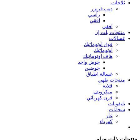
ثلاجات
ديب فريزر
رأسي
افقي
افقي
منتجات بلت إن
غسالات
فوق اوتوماتيك
اوتوماتيك
هاف اوتوماتيك
حوض واحد
حوضين
غسالة اطباق
منتجات طهي
قلاية
ميكرويف
فرن كهربائي
تليفونات
سخانات
غاز
كهرباء
منتجات ذات صله