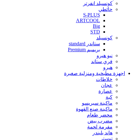
كونسيلد انفرتر
حائطي
S-PLUS
ARTCOOL
Big
STD
كونسيلد
ستاندر standard
بريميم Premium
نيو هيرو
فري ستاند
هيرو
اجهزة مطبخية ومنزلية صغيرة
خلاطات
عجان
عصارة
كبة
ماكينة سبريسو
ماكينة صنع القهوة
محضر طعام
مضرب بيض
مفرمة لحمة
هاند بليندر
توستر