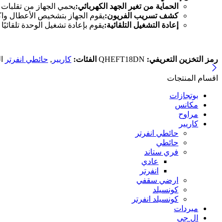
الحماية من تغير الجهد الكهربائي
:
يحمي الجهاز من تقلبات ا
كشف تسريب الفريون
:
يقوم الجهاز بتشخيص الأعطال وا
إعادة التشغيل التلقائية
:
يقوم بإعادة تشغيل الوحدة تلقائيًا ب
رمز التخزين التعريفي:
QHEFT18DN
الفئات:
كاريير
,
حائطي انفرتر
ا
اقسام المنتجات
بوتجازات
مكانس
مراوح
كاريير
حائطي انفرتر
حائطي
فري ستاند
عادي
انفرتر
ارضي سقفي
كونسيلد
كونسيلد انفرتر
مبردات
ال جي