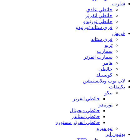
شارب
حائطي عادي
حائطي انفرتر
حائطي تورنيدو
فري ستاند تورنيدو
فريش
فري ستاند
تربو
سمارت
سمارت انفرتر
هامر
حائطى
كونسيلد
لاب توب وبلايستيشن
تكييفات
بيكو
حائطي انفرتر
تورنيدو
حائطي ديجيتال
حائطي ستاندر
حائطي انفرتر مستورد
نيو هيرو
يونيون اير