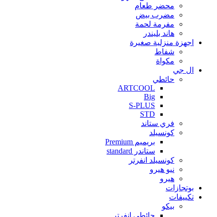
محضر طعام
مضرب بيض
مفرمة لحمة
هاند بليندر
اجهزة منزلية صغيرة
شفاط
مكواة
ال جي
حائطي
ARTCOOL
Big
S-PLUS
STD
فري ستاند
كونسيلد
بريميم Premium
ستاندر standard
كونسيلد انفرتر
نيو هيرو
هيرو
بوتجازات
تكييفات
بيكو
حائطي انفرتر