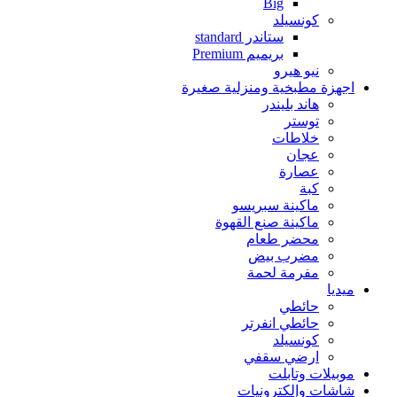
Big
كونسيلد
ستاندر standard
بريميم Premium
نيو هيرو
اجهزة مطبخية ومنزلية صغيرة
هاند بليندر
توستر
خلاطات
عجان
عصارة
كبة
ماكينة سبريسو
ماكينة صنع القهوة
محضر طعام
مضرب بيض
مفرمة لحمة
ميديا
حائطي
حائطي انفرتر
كونسيلد
ارضي سقفي
موبيلات وتابلت
شاشات وإلكترونيات