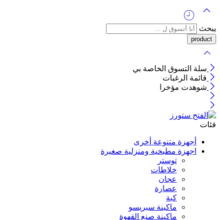
يبحث
سلة التسوق الخاصة بي
قائمة الرغبات
شوهدت مؤخرا
فئات
أجهزة متنوعة أخرى
اجهزة مطبخية ومنزلية صغيرة
توستر
خلاطات
عجان
عصارة
كبة
ماكينة سبريسو
ماكينة صنع القهوة