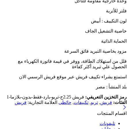
وحدة خارجية مقاومة للتآكل
فلتر للأتربة
لون التكييف : أبيض
خاصية التشغيل الجاف
الحماية الذاتية
مزود بخاصية التبريد فائق السرعة
قلل من استهلاك الطاقة، ووفر في قيمة فاتورة الكهرباء مع
الحصول علي تبريد أكثر كفاءة
استمتع بشراء تكييف فريش عبر موقع فريش الرسمي الان
بلد المنشأ : مصر
رمز التخزين التعريفي:
فريش 2.25ح-تربو-بارد-فقط-بدون-بلازما-1
الفئات:
فريش
,
تربو
,
تكييفات
,
حائطى
العلامة التجارية:
فريش
اقسام المنتجات
تليفونات
سخانات