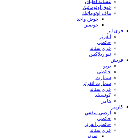
غسالة اطباق
فوق اوتوماتيك
هاف اوتوماتيك
حوض واحد
حوضين
فرى اير
انفرتر
حائطى
فري ستاند
نيو ريلاكس
فريش
تربو
حائطى
سمارت
سمارت انفرتر
فري ستاند
كونسيلد
هامر
كاريير
ارضي سقفي
حائطي
حائطي انفرتر
فري ستاند
انفرتر