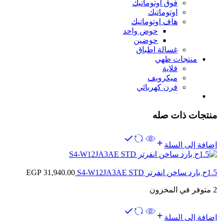
فوق اوتوماتيك
اوتوماتيك
هاف اوتوماتيك
حوض واحد
حوضين
غسالة اطباق
منتجات طهي
قلاية
ميكرويف
فرن كهربائي
منتجات ذات صله
إضافة إلى السلة
1.5ح بارد ساخن انفرتر S4-W12JA3AE STD
31,940.00
EGP
2 متوفر في المخزون
إضافة إلى السلة