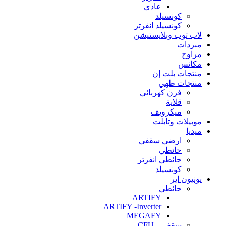
عادي
كونسيلد
كونسيلد انفرتر
لاب توب وبلايستيشن
مبردات
مراوح
مكانس
منتجات بلت إن
منتجات طهي
فرن كهربائي
قلاية
ميكرويف
موبيلات وتابلت
ميديا
ارضي سقفي
حائطي
حائطي انفرتر
كونسيلد
يونيون اير
حائطي
ARTIFY
ARTIFY -Inverter
MEGAFY
سقفي - CFU