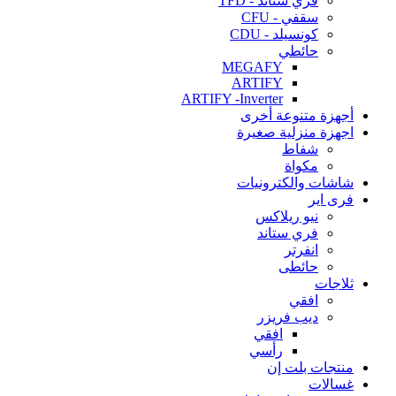
فري ستاند - TFD
سقفي - CFU
كونسيلد - CDU
حائطي
MEGAFY
ARTIFY
ARTIFY -Inverter
أجهزة متنوعة أخرى
اجهزة منزلية صغيرة
شفاط
مكواة
شاشات والكترونيات
فرى اير
نيو ريلاكس
فري ستاند
انفرتر
حائطى
ثلاجات
افقي
ديب فريزر
افقي
رأسي
منتجات بلت إن
غسالات