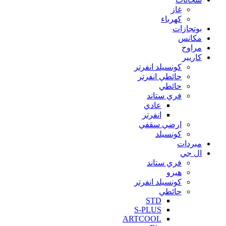
غاز
كهرباء
بوتجازات
مكانس
مراوح
كاريير
كونسيلد انفرتر
حائطي انفرتر
حائطي
فري ستاند
عادي
انفرتر
ارضي سقفي
كونسيلد
مبردات
ال جي
فري ستاند
هيرو
كونسيلد انفرتر
حائطي
STD
S-PLUS
ARTCOOL