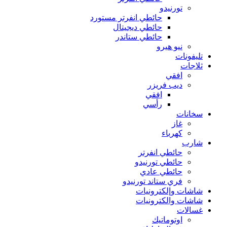
تورنيدو
حائطي انفرتر مستورد
حائطي ديجيتال
حائطي ستاندر
نيو هيرو
تليفونات
ثلاجات
افقي
ديب فريزر
افقي
رأسي
سخانات
غاز
كهرباء
شارب
حائطي انفرتر
حائطي تورنيدو
حائطي عادي
فري ستاند تورنيدو
شاشات وإلكترونيات
شاشات والكترونيات
غسالات
اوتوماتيك