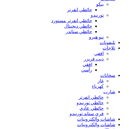
بيكو
حائطي انفرتر
تورنيدو
حائطي انفرتر مستورد
حائطي ديجيتال
حائطي ستاندر
نيو هيرو
تليفونات
ثلاجات
افقي
ديب فريزر
افقي
رأسي
سخانات
غاز
كهرباء
شارب
حائطي انفرتر
حائطي تورنيدو
حائطي عادي
فري ستاند تورنيدو
شاشات وإلكترونيات
شاشات والكترونيات