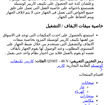
وعلشان كدة عند الحصول على تكييف كاريير كونسيلد
هتستمتع باحتوائه على خاصية القفل التى تعمل على غلق
جميع الخواص التى تعمل فى الجهاز حتى لا يتم اتلاف الجهاز
ويتم الحفاظ على الجهاز .
خاصية ميقات الايقاف / التشغيل
استمتع بالحصول على احدث المكيفات التى توجد فى الاسواق
من اهمها تكييف كاريير كونسيلد المزود بخاصية ميقات
الايقاف والتشغيل التى تستخدم من خلال ضبط الجهاز على
المستوى المطلوب وعند الوصول لها يقوم الجهاز بأيقاف
نفسه او يقوم بالعمل فلابد من اختيار نظام واحد حتى يعمل .
رمز التخزين التعريفي:
QDMT - 48 N
الفئات:
كاريير
,
تكييفات
,
كونسيلد
العلامة التجارية:
كارير
اقسام المنتجات
سخانات
غاز
كهرباء
بوتجازات
مكانس
مراوح