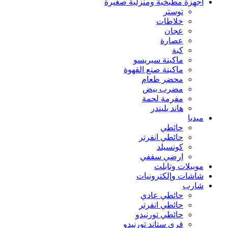
اجهزة مطبخية ومنزلية صغيرة
توستر
خلاطات
عجان
عصارة
كبة
ماكينة سبريسو
ماكينة صنع القهوة
محضر طعام
مضرب بيض
مفرمة لحمة
هاند بليندر
ميديا
حائطي
حائطي انفرتر
كونسيلد
ارضي سقفي
موبيلات وتابلت
شاشات وإلكترونيات
شارب
حائطي عادي
حائطي انفرتر
حائطي تورنيدو
فري ستاند تورنيدو