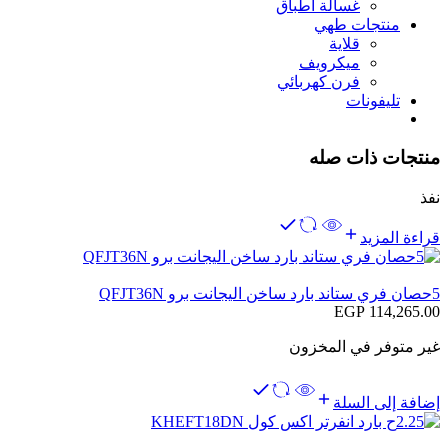
غسالة اطباق
منتجات طهي
قلاية
ميكرويف
فرن كهربائي
تليفونات
منتجات ذات صله
نفذ
قراءة المزيد
5حصان فري ستاند بارد ساخن اليجانت برو QFJT36N
EGP
114,265.00
غير متوفر في المخزون
إضافة إلى السلة