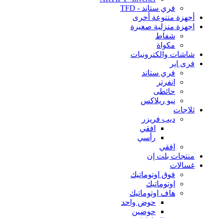
فري ستاند - TFD
أجهزة متنوعة أخرى
اجهزة منزلية صغيرة
شفاط
مكواة
شاشات والكترونيات
فرى اير
فري ستاند
انفرتر
حائطى
نيو ريلاكس
ثلاجات
ديب فريزر
افقي
رأسي
افقي
منتجات بلت إن
غسالات
فوق اوتوماتيك
اوتوماتيك
هاف اوتوماتيك
حوض واحد
حوضين