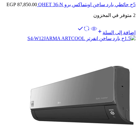
5ح حائطي بارد ساخن اوبتماكس برو QHET 36-N
87,850.00
EGP
2 متوفر في المخزون
إضافة إلى السلة