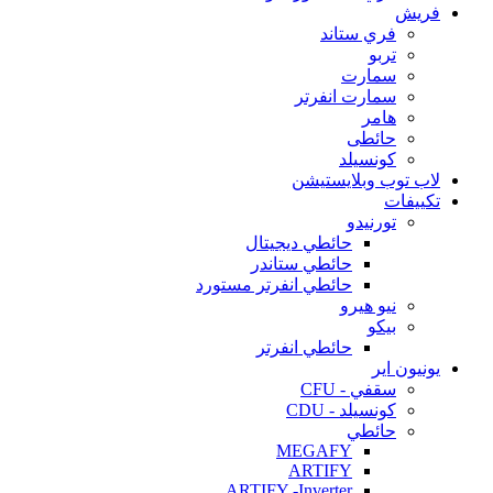
فريش
فري ستاند
تربو
سمارت
سمارت انفرتر
هامر
حائطى
كونسيلد
لاب توب وبلايستيشن
تكييفات
تورنيدو
حائطي ديجيتال
حائطي ستاندر
حائطي انفرتر مستورد
نيو هيرو
بيكو
حائطي انفرتر
يونيون اير
سقفي - CFU
كونسيلد - CDU
حائطي
MEGAFY
ARTIFY
ARTIFY -Inverter