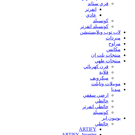
فري ستاند
انفرتر
عادي
كونسيلد
كونسيلد انفرتر
لاب توب وبلايستيشن
مبردات
مراوح
مكانس
منتجات بلت إن
منتجات طهي
فرن كهربائي
قلاية
ميكرويف
موبيلات وتابلت
ميديا
ارضي سقفي
حائطي
حائطي انفرتر
كونسيلد
يونيون اير
حائطي
ARTIFY
ARTIFY -Inverter