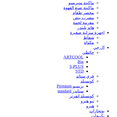
ماكينة سبريسو
ماكينة صنع القهوة
محضر طعام
مضرب بيض
مفرمة لحمة
هاند بليندر
اجهزة منزلية صغيرة
شفاط
مكواة
ال جي
حائطي
ARTCOOL
Big
S-PLUS
STD
فري ستاند
كونسيلد
بريميم Premium
ستاندر standard
كونسيلد انفرتر
نيو هيرو
هيرو
بوتجازات
تكييفات