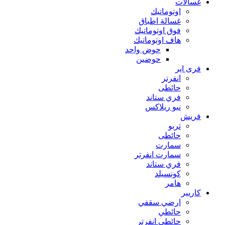
غسالات
اوتوماتيك
غسالة اطباق
فوق اوتوماتيك
هاف اوتوماتيك
حوض واحد
حوضين
فرى اير
انفرتر
حائطى
فري ستاند
نيو ريلاكس
فريش
تربو
حائطى
سمارت
سمارت انفرتر
فري ستاند
كونسيلد
هامر
كاريير
ارضي سقفي
حائطي
حائطي انفرتر