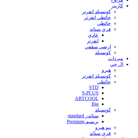
كاريير
كونسيلد انفرتر
حائطي انفرتر
حائطي
فري ستاند
عادي
انفرتر
ارضي سقفي
كونسيلد
مبردات
ال جي
هيرو
كونسيلد انفرتر
حائطي
STD
S-PLUS
ARTCOOL
Big
كونسيلد
ستاندر standard
بريميم Premium
نيو هيرو
فري ستاند