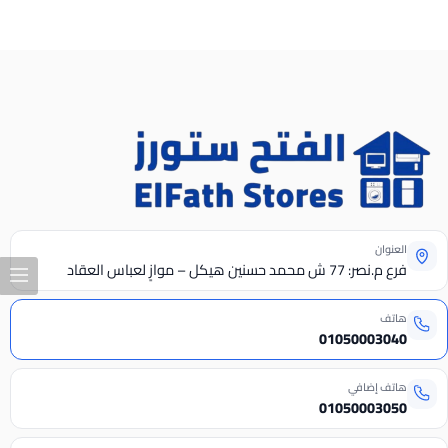
العنوان
فرع م.نصر: 77 ش محمد حسنين هيكل – موازٍ لعباس العقاد
هاتف
01050003040
هاتف إضافي
01050003050