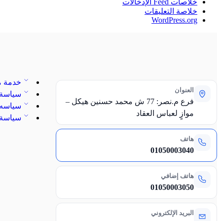
خلاصات Feed الإدخالات
خلاصة التعليقات
WordPress.org
خدمة ما
العنوان
سياسة 
فرع م.نصر: 77 ش محمد حسنين هيكل –
سياسه ا
موازٍ لعباس العقاد
سياسة 
هاتف
01050003040
هاتف إضافي
01050003050
البريد الإلكتروني