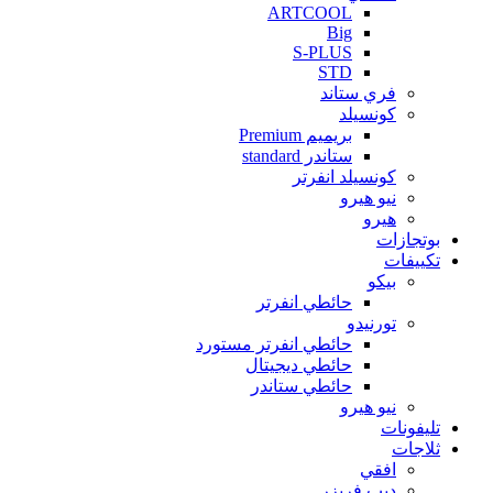
ARTCOOL
Big
S-PLUS
STD
فري ستاند
كونسيلد
بريميم Premium
ستاندر standard
كونسيلد انفرتر
نيو هيرو
هيرو
بوتجازات
تكييفات
بيكو
حائطي انفرتر
تورنيدو
حائطي انفرتر مستورد
حائطي ديجيتال
حائطي ستاندر
نيو هيرو
تليفونات
ثلاجات
افقي
ديب فريزر