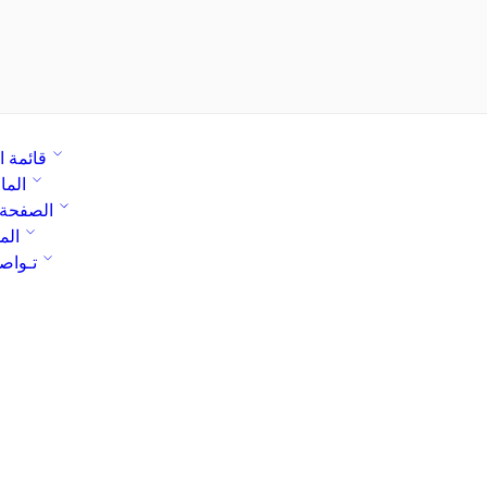
قائمة ا
الما
الصفحة 
الم
تـواص