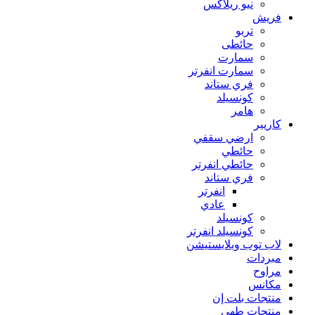
نيو ريلاكس
فريش
تربو
حائطى
سمارت
سمارت انفرتر
فري ستاند
كونسيلد
هامر
كاريير
ارضي سقفي
حائطي
حائطي انفرتر
فري ستاند
انفرتر
عادي
كونسيلد
كونسيلد انفرتر
لاب توب وبلايستيشن
مبردات
مراوح
مكانس
منتجات بلت إن
منتجات طهي