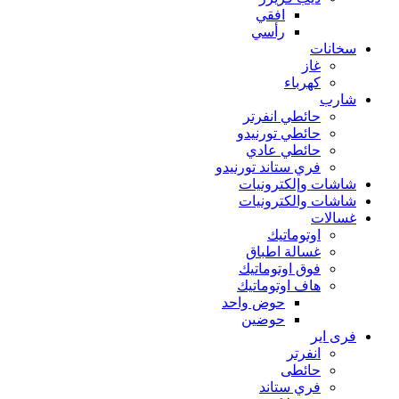
افقي
رأسي
سخانات
غاز
كهرباء
شارب
حائطي انفرتر
حائطي تورنيدو
حائطي عادي
فري ستاند تورنيدو
شاشات وإلكترونيات
شاشات والكترونيات
غسالات
اوتوماتيك
غسالة اطباق
فوق اوتوماتيك
هاف اوتوماتيك
حوض واحد
حوضين
فرى اير
انفرتر
حائطى
فري ستاند