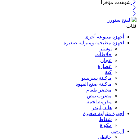
شوهدت مؤخرا
فئات
أجهزة متنوعة أخرى
اجهزة مطبخية ومنزلية صغيرة
توستر
خلاطات
عجان
عصارة
كبة
ماكينة سبريسو
ماكينة صنع القهوة
محضر طعام
مضرب بيض
مفرمة لحمة
هاند بليندر
اجهزة منزلية صغيرة
شفاط
مكواة
ال جي
حائطي